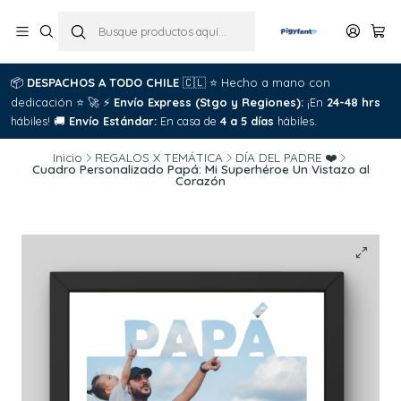
📦
DESPACHOS A TODO CHILE
🇨🇱
⭐
Hecho a mano con
dedicación
⭐
🚀
⚡
Envío Express (Stgo y Regiones):
¡En
24-48 hrs
hábiles!
🚚
Envío Estándar:
En casa de
4 a 5 días
hábiles.
Inicio
REGALOS X TEMÁTICA
DÍA DEL PADRE ❤️
Cuadro Personalizado Papá: Mi Superhéroe Un Vistazo al
Corazón