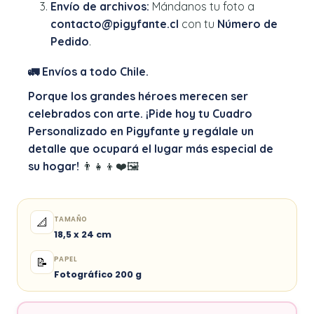
Envío de archivos:
Mándanos tu foto a
contacto@pigyfante.cl
con tu
Número de
Pedido
.
🚛 Envíos a todo Chile.
Porque los grandes héroes merecen ser
celebrados con arte. ¡Pide hoy tu Cuadro
Personalizado en Pigyfante y regálale un
detalle que ocupará el lugar más especial de
su hogar!
👨‍👧‍👦❤️🖼️
TAMAÑO
📐
18,5 x 24 cm
PAPEL
📝
Fotográfico 200 g