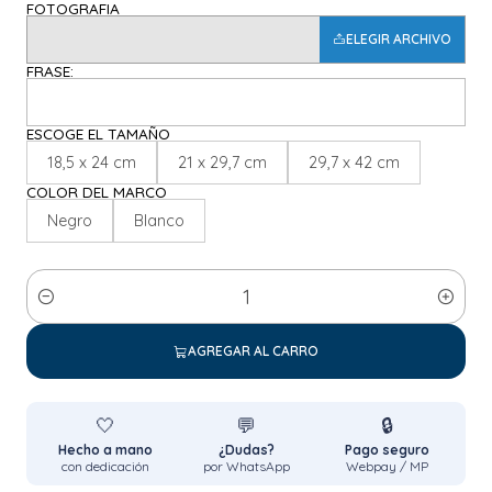
FOTOGRAFIA
ELEGIR ARCHIVO
FRASE:
ESCOGE EL TAMAÑO
18,5 x 24 cm
21 x 29,7 cm
29,7 x 42 cm
COLOR DEL MARCO
Negro
Blanco
Cantidad
AGREGAR AL CARRO
🤍
💬
🔒
Hecho a mano
¿Dudas?
Pago seguro
con dedicación
por WhatsApp
Webpay / MP