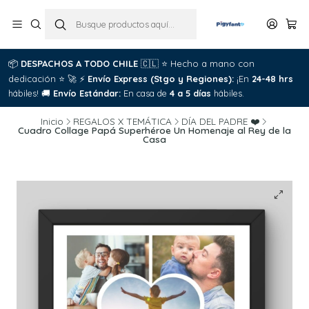
📦
DESPACHOS A TODO CHILE
🇨🇱
⭐
Hecho a mano con
dedicación
⭐
🚀
⚡
Envío Express (Stgo y Regiones):
¡En
24-48 hrs
hábiles!
🚚
Envío Estándar:
En casa de
4 a 5 días
hábiles.
Inicio
REGALOS X TEMÁTICA
DÍA DEL PADRE ❤️
Cuadro Collage Papá Superhéroe Un Homenaje al Rey de la
Casa