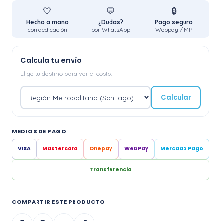
🤍
💬
🔒
Hecho a mano
¿Dudas?
Pago seguro
con dedicación
por WhatsApp
Webpay / MP
Calcula tu envío
Elige tu destino para ver el costo.
Calcular
MEDIOS DE PAGO
VISA
Mastercard
Onepay
WebPay
Mercado Pago
Transferencia
COMPARTIR ESTE PRODUCTO