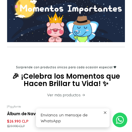
Sorprende con productos únicos para cada ocasión especial 💖
🎉 ¡Celebra los Momentos que
Hacen Brillar tu Vida! ✨
Ver más productos
|
Pigyfante
-10%
DESCUENTO
Álbum de Navidad en Familia
Envíanos un mensaje de
WhatsApp
$26.990 CLP
$29.990 CLP