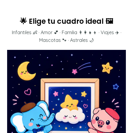
🌟 Elige tu cuadro ideal 🖼️
Infantiles 👶 · Amor 💕 · Familia 👨‍👩‍👧‍👦 · Viajes ✈️ ·
Mascotas 🐾 · Astrales 🌙