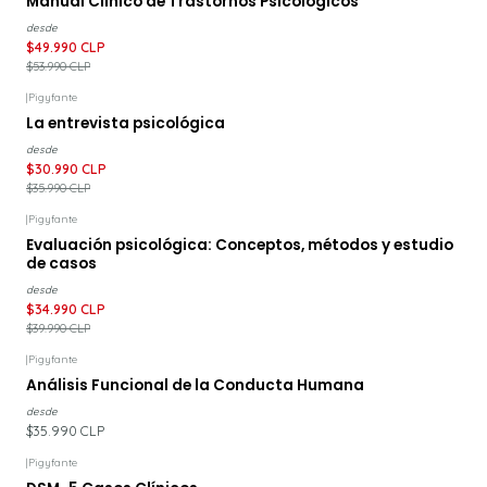
Manual Clinico de Trastornos Psicológicos
desde
$49.990 CLP
$53.990 CLP
|
Pigyfante
-14%
DESCUENTO
La entrevista psicológica
desde
$30.990 CLP
$35.990 CLP
|
Pigyfante
-13%
DESCUENTO
Evaluación psicológica: Conceptos, métodos y estudio
de casos
desde
$34.990 CLP
$39.990 CLP
|
Pigyfante
Análisis Funcional de la Conducta Humana
desde
$35.990 CLP
|
Pigyfante
-15%
DESCUENTO