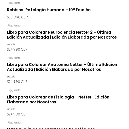
|
Pigyfante
Robbins. Patología Humana – 10ª Edición
$55.990 CLP
|
Pigyfante
Libro para Colorear Neurociencia Netter 2 – Última
Edición Actualizada | Edición Elaborada por Nosotros
desde
$24.990 CLP
|
Pigyfante
Libro para Colorear Anatomía Netter – Última Edición
Actualizada | Edición Elaborada por Nosotros
desde
$24.990 CLP
|
Pigyfante
Libro para Colorear de Fisiología – Netter | Edición
Elaborada por Nosotros
desde
$24.990 CLP
|
Pigyfante
-7%
DESCUENTO