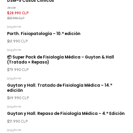
DSM-5 Casos Clínicos
desde
$28.990 CLP
$33.990 CLP
|
pigyfante
Porth. Fisiopatología – 10.ª edición
$61.990 CLP
|
pigyfante
📦 Super Pack de Fisiología Médica – Guyton & Hall
(Tratado + Repaso)
$79.990 CLP
|
pigyfante
Guyton y Hall. Tratado de Fisiología Médica – 14.ª
edición
$69.990 CLP
|
pigyfante
Guyton y Hall. Repaso de Fisiología Médica – 4.ª Edición
$31.990 CLP
|
pigyfante