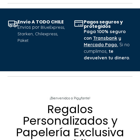
Envío A TODO CHILE
Pagos seguros y
protegidos
Envios por
BlueExpress,
Paga 100% seguro
Starken, Chilexpress,
con
Transbank
y
Paket
Mercado Pago.
Si no
cumplimos,
te
devuelven tu dinero
.
¡Bienvenidos a Pigyfante!
Regalos
Personalizados y
Papelería Exclusiva