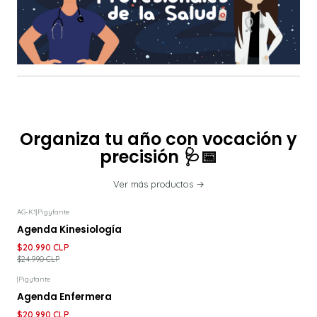
Organiza tu año con vocación y
precisión 🩺📅
Ver más productos
AG-K1
|
Pigyfante
-16%
DESCUENTO
Agenda Kinesiología
$20.990 CLP
$24.990 CLP
|
Pigyfante
-16%
DESCUENTO
Agenda Enfermera
$20.990 CLP