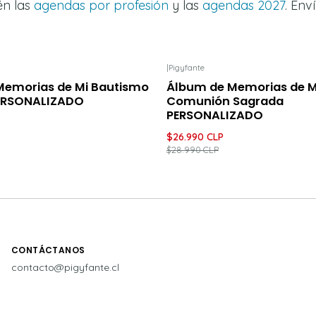
én las
agendas por profesión
y las
agendas 2027
. Env
|
Pigyfante
ENTO
-7%
DESCUENTO
Memorias de Mi Bautismo
Álbum de Memorias de M
ERSONALIZADO
Comunión Sagrada
PERSONALIZADO
$26.990 CLP
$28.990 CLP
CONTÁCTANOS
contacto@pigyfante.cl