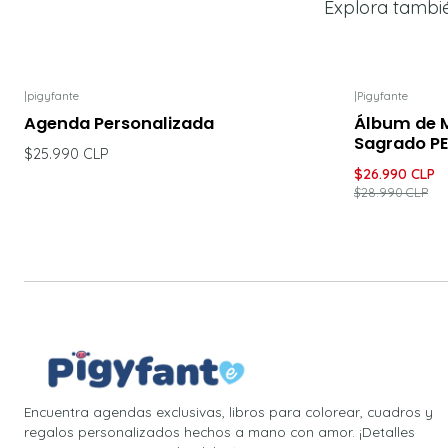
Explora tambi
|
pigyfante
|
Pigyfante
-7%
DESCU
Agenda Personalizada
Álbum de 
Sagrado P
$25.990 CLP
$26.990 CLP
$28.990 CLP
Encuentra agendas exclusivas, libros para colorear, cuadros y
regalos personalizados hechos a mano con amor. ¡Detalles