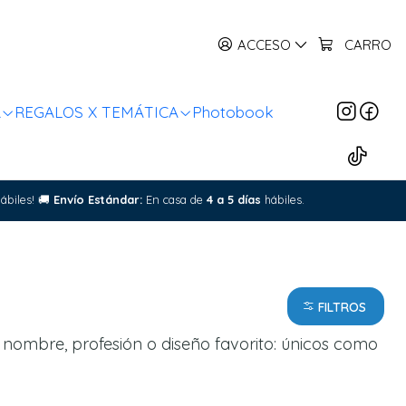
ACCESO
CARRO
R
REGALOS X TEMÁTICA
Photobook
ábiles!
🚚
Envío Estándar:
En casa de
4 a 5 días
hábiles.
FILTROS
nombre, profesión o diseño favorito: únicos como