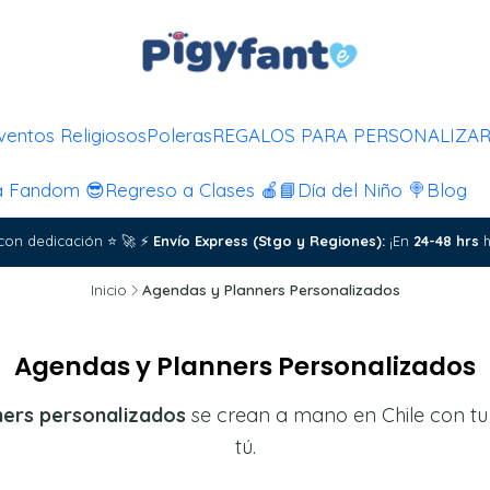
ventos Religiosos
Poleras
REGALOS PARA PERSONALIZA
a Fandom 😎
Regreso a Clases 🍎📘
Día del Niño 🍭
Blog
con dedicación
⭐
🚀
⚡
Envío Express (Stgo y Regiones):
¡En
24-48 hrs
h
Inicio
Agendas y Planners Personalizados
Agendas y Planners Personalizados
ners personalizados
se crean a mano en Chile con tu 
tú.