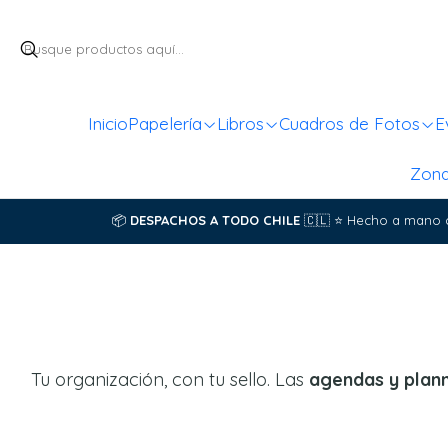
Inicio
Papelería
Libros
Cuadros de Fotos
E
Zon
📦
DESPACHOS A TODO CHILE
🇨🇱
⭐
Hecho a mano 
Tu organización, con tu sello. Las
agendas y plan