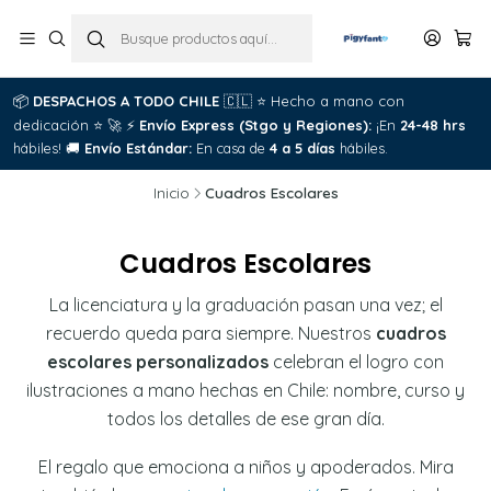
📦
DESPACHOS A TODO CHILE
🇨🇱
⭐
Hecho a mano con

dedicación
⭐
🚀
⚡
Envío Express (Stgo y Regiones):
¡En
24-48 hrs
C
hábiles!
🚚
Envío Estándar:
En casa de
4 a 5 días
hábiles.
Inicio
Cuadros Escolares
Cuadros Escolares
La licenciatura y la graduación pasan una vez; el
recuerdo queda para siempre. Nuestros
cuadros
escolares personalizados
celebran el logro con
ilustraciones a mano hechas en Chile: nombre, curso y
todos los detalles de ese gran día.
El regalo que emociona a niños y apoderados. Mira