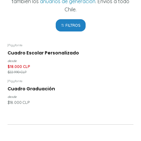
también los
anuarios de generación
. Envíos a todo
Chile.
FILTROS
|
Pigyfante
-22%
DESCUENTO
Cuadro Escolar Personalizado
desde
$18.000 CLP
$22.990 CLP
|
Pigyfante
Cuadro Graduación
desde
$18.000 CLP