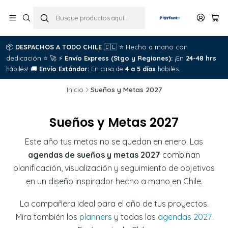
📦
DESPACHOS A TODO CHILE
🇨🇱
⭐
Hecho a mano con
dedicación
⭐
🚀
⚡
Envío Express (Stgo y Regiones):
¡En
24-48 hrs
hábiles!
🚚
Envío Estándar:
En casa de
4 a 5 días
hábiles.
Inicio
Sueños y Metas 2027
Sueños y Metas 2027
Este año tus metas no se quedan en enero. Las
agendas de sueños y metas 2027
combinan
planificación, visualización y seguimiento de objetivos
en un diseño inspirador hecho a mano en Chile.
La compañera ideal para el año de tus proyectos.
Mira también los
planners
y todas las
agendas 2027
.