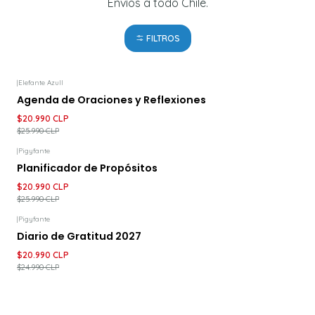
Envíos a todo Chile.
FILTROS
|
Elefante Azull
-19%
DESCUENTO
Agenda de Oraciones y Reflexiones
$20.990 CLP
$25.990 CLP
|
Pigyfante
-19%
DESCUENTO
Planificador de Propósitos
$20.990 CLP
$25.990 CLP
|
Pigyfante
-16%
DESCUENTO
Diario de Gratitud 2027
$20.990 CLP
$24.990 CLP