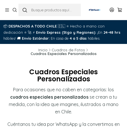
📦
DESPACHOS A TODO CHILE
🇨🇱
⭐
Hecho a mano con
dedicación
⭐
🚀
⚡
Envío Express (Stgo y Regiones):
¡En
24-48 hrs
hábiles!
🚚
Envío Estándar:
En casa de
4 a 5 días
hábiles.
Inicio
Cuadros de Fotos
Cuadros Especiales Personalizados
Cuadros Especiales
Personalizados
Para ocasiones que no caben en categorías: los
cuadros especiales personalizados
se crean a tu
medida, con la idea que imagines, ilustrados a mano
en Chile.
Cuéntanos tu idea por WhatsApp y la convertimos en