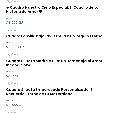
|
Pigyfante
✨ Cuadro Nuestro Cielo Especial: El Cuadro de tu
Historia de Amor 💖
desde
$18.000 CLP
|
Pigyfante
Cuadro Familia bajo las Estrellas: Un Regalo Eterno
desde
$18.000 CLP
|
pigyfante
Cuadro Silueta Madre e Hijo: Un Homenaje al Amor
Incondicional
desde
$25.990 CLP
|
pigyfante
Cuadro Silueta Embarazada Personalizado: El
Recuerdo Eterno de tu Maternidad
desde
$20.000 CLP
|
pigyfante