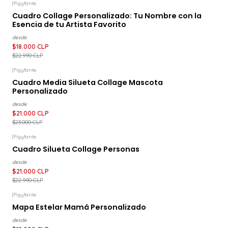
|
Pigyfante
-22%
DESCUENTO
Cuadro Collage Personalizado: Tu Nombre con la
Esencia de tu Artista Favorito
desde
$18.000 CLP
$22.990 CLP
|
Pigyfante
-9%
DESCUENTO
Cuadro Media Silueta Collage Mascota
Personalizado
desde
$21.000 CLP
$23.000 CLP
|
Pigyfante
-9%
DESCUENTO
Cuadro Silueta Collage Personas
desde
$21.000 CLP
$22.990 CLP
|
Pigyfante
-22%
DESCUENTO
Mapa Estelar Mamá Personalizado
desde