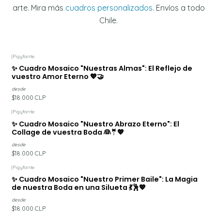
arte. Mira más
cuadros personalizados
. Envíos a todo
Chile.
|
Pigyfante
✨ Cuadro Mosaico "Nuestras Almas": El Reflejo de
vuestro Amor Eterno 💖🤝
desde
$18.000 CLP
|
Pigyfante
✨ Cuadro Mosaico "Nuestro Abrazo Eterno": El
Collage de vuestra Boda 👰🤵💖
desde
$18.000 CLP
|
Pigyfante
✨ Cuadro Mosaico "Nuestro Primer Baile": La Magia
de nuestra Boda en una Silueta 💃🕺💖
desde
$18.000 CLP