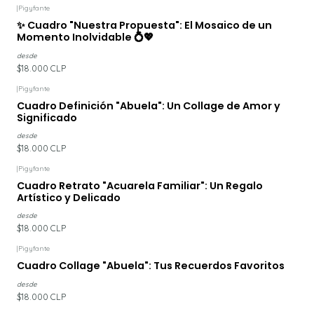
|
Pigyfante
✨ Cuadro "Nuestra Propuesta": El Mosaico de un
Momento Inolvidable 💍💖
desde
$18.000 CLP
|
Pigyfante
Cuadro Definición "Abuela": Un Collage de Amor y
Significado
desde
$18.000 CLP
|
Pigyfante
Cuadro Retrato "Acuarela Familiar": Un Regalo
Artístico y Delicado
desde
$18.000 CLP
|
Pigyfante
Cuadro Collage "Abuela": Tus Recuerdos Favoritos
desde
$18.000 CLP