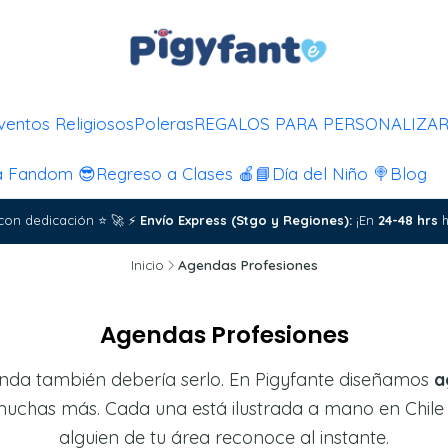
ventos Religiosos
Poleras
REGALOS PARA PERSONALIZA
a Fandom 😎
Regreso a Clases 🍎📘
Día del Niño 🍭
Blog
con dedicación
⭐
🚀
⚡
Envío Express (Stgo y Regiones):
¡En
24-48 hrs
h
Inicio
Agendas Profesiones
Agendas Profesiones
genda también debería serlo. En Pigyfante diseñamos
a
y muchas más. Cada una está ilustrada a mano en Chile 
alguien de tu área reconoce al instante.