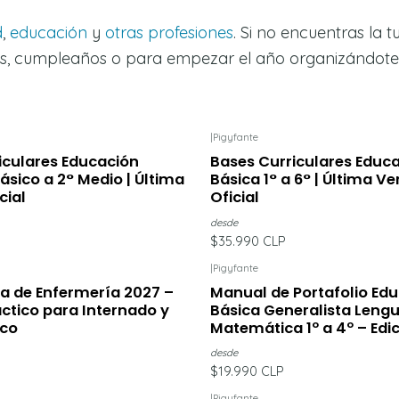
d
,
educación
y
otras profesiones
. Si no encuentras la
nes, cumpleaños o para empezar el año organizándote c
|
Pigyfante
iculares Educación
Bases Curriculares Educ
ásico a 2° Medio | Última
Básica 1° a 6° | Última Ve
cial
Oficial
desde
$35.990 CLP
|
Pigyfante
ca de Enfermería 2027 –
Manual de Portafolio Ed
ctico para Internado y
Básica Generalista Lengu
ico
Matemática 1º a 4º – Edi
desde
$19.990 CLP
|
Pigyfante