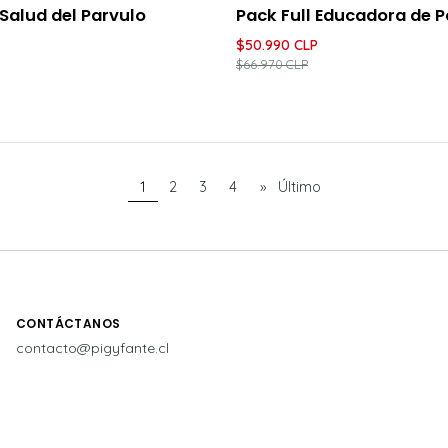
UENTO
-24%
DESCUENTO
Salud del Parvulo
Pack Full Educadora de P
$50.990 CLP
$66.970 CLP
1
2
3
4
»
Último
CONTÁCTANOS
contacto@pigyfante.cl