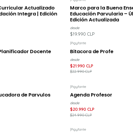
Curricular Actualizado
Marco para la Buena En
ación Integra | Edición
Educación Parvularia – Ú
Edición Actualizada
desde
$19.990 CLP
|
Pigyfante
ENTO
-4%
DESCUENTO
lanificador Docente
Bitacora de Profe
desde
$21.990 CLP
$22.990 CLP
|
Pigyfante
UENTO
-16%
DESCUENTO
ucadora de Parvulos
Agenda Profesor
desde
$20.990 CLP
$24.990 CLP
|
Pigyfante