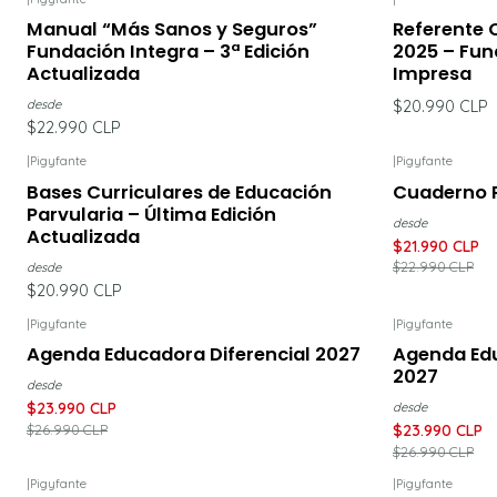
Manual “Más Sanos y Seguros”
Referente 
Fundación Integra – 3ª Edición
2025 – Fund
Actualizada
Impresa
desde
$20.990 CLP
$22.990 CLP
|
Pigyfante
|
Pigyfante
-4%
DESCU
Bases Curriculares de Educación
Cuaderno P
Parvularia – Última Edición
desde
Actualizada
$21.990 CLP
$22.990 CLP
desde
$20.990 CLP
|
Pigyfante
|
Pigyfante
-11%
DESCUENTO
-11%
DESC
Agenda Educadora Diferencial 2027
Agenda Ed
2027
desde
$23.990 CLP
desde
$26.990 CLP
$23.990 CLP
$26.990 CLP
|
Pigyfante
|
Pigyfante