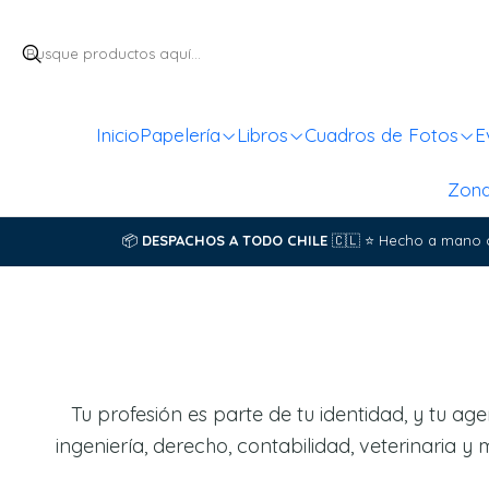
Inicio
Papelería
Libros
Cuadros de Fotos
E
Zon
📦
DESPACHOS A TODO CHILE
🇨🇱
⭐
Hecho a mano 
Tu profesión es parte de tu identidad, y tu a
ingeniería, derecho, contabilidad, veterinaria 