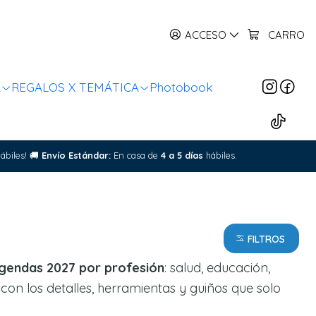
ACCESO
CARRO
R
REGALOS X TEMÁTICA
Photobook
ábiles!
🚚
Envío Estándar:
En casa de
4 a 5 días
hábiles.
FILTROS
gendas 2027 por profesión
: salud, educación,
con los detalles, herramientas y guiños que solo