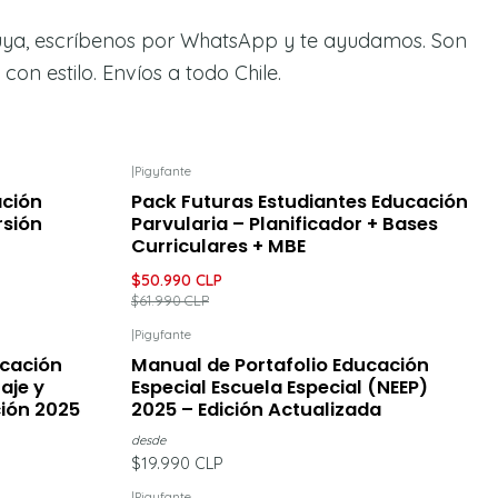
 tuya, escríbenos por WhatsApp y te ayudamos. Son
on estilo. Envíos a todo Chile.
|
Pigyfante
-18%
DESCUENTO
ación
Pack Futuras Estudiantes Educación
rsión
Parvularia – Planificador + Bases
Curriculares + MBE
$50.990 CLP
$61.990 CLP
|
Pigyfante
ucación
Manual de Portafolio Educación
aje y
Especial Escuela Especial (NEEP)
ción 2025
2025 – Edición Actualizada
desde
$19.990 CLP
|
Pigyfante