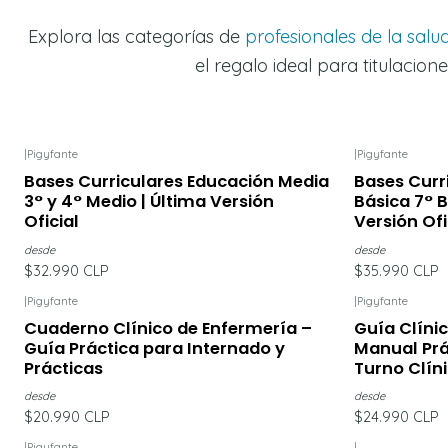
Explora las categorías de
profesionales de la salu
el regalo ideal para titulacio
|
Pigyfante
|
Pigyfante
Bases Curriculares Educación Media
Bases Curr
3° y 4° Medio | Última Versión
Básica 7° B
Oficial
Versión Ofi
desde
desde
$32.990 CLP
$35.990 CLP
|
Pigyfante
|
Pigyfante
Cuaderno Clínico de Enfermería –
Guía Clíni
Guía Práctica para Internado y
Manual Prá
Prácticas
Turno Clín
desde
desde
$20.990 CLP
$24.990 CLP
|
Pigyfante
|