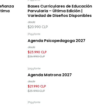
señanza
Bases Curriculares de Educación
ltima
Parvularia – Última Edición |
Variedad de Diseños Disponibles
desde
$20.990 CLP
|
Pigyfante
-11%
DESCUENTO
Agenda Psicopedagoga 2027
desde
$23.990 CLP
$26.990 CLP
|
pigyfante
-15%
DESCUENTO
Agenda Matrona 2027
desde
$21.990 CLP
$25.990 CLP
|
Pigyfante