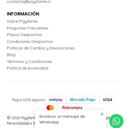
contacto@pigyfante.cl
INFORMACIÓN
Sobre Pigyfante
Preguntas Frecuentes
Plazos Despachos
Condiciones Despachos
Políticas de Cambio y Devoluciones
Blog
Términos y Condiciones
Política de privacidad
Pagos 100% seguros:
webpay
Mercado Pago
VISA
Redcompra
Envíanos un mensaje de
2026 Pigyfante | Papelería, Agendas Profesionales y Regalos
WhatsApp
Personalizados.Todos los derechos reservados