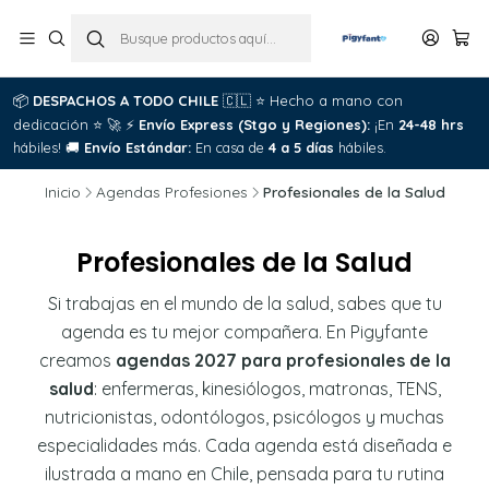
📦
DESPACHOS A TODO CHILE
🇨🇱
⭐
Hecho a mano con
dedicación
⭐
🚀
⚡
Envío Express (Stgo y Regiones):
¡En
24-48 hrs
hábiles!
🚚
Envío Estándar:
En casa de
4 a 5 días
hábiles.
Inicio
Agendas Profesiones
Profesionales de la Salud
Profesionales de la Salud
Si trabajas en el mundo de la salud, sabes que tu
agenda es tu mejor compañera. En Pigyfante
creamos
agendas 2027 para profesionales de la
salud
: enfermeras, kinesiólogos, matronas, TENS,
nutricionistas, odontólogos, psicólogos y muchas
especialidades más. Cada agenda está diseñada e
ilustrada a mano en Chile, pensada para tu rutina