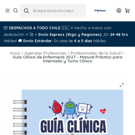
📦
DESPACHOS A TODO CHILE
🇨🇱
⭐
Hecho a mano con
dedicación
⭐
🚀
⚡
Envío Express (Stgo y Regiones):
¡En
24-48 hrs
hábiles!
🚚
Envío Estándar:
En casa de
4 a 5 días
hábiles.
Inicio
Agendas Profesiones
Profesionales de la Salud
Guía Clínica de Enfermería 2027 – Manual Práctico para
Internado y Turno Clínico