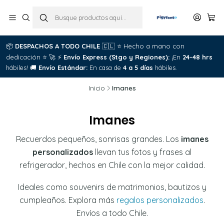
📦
DESPACHOS A TODO CHILE
🇨🇱
⭐
Hecho a mano con
dedicación
⭐
🚀
⚡
Envío Express (Stgo y Regiones):
¡En
24-48 hrs
hábiles!
🚚
Envío Estándar:
En casa de
4 a 5 días
hábiles.
Inicio
Imanes
Imanes
Recuerdos pequeños, sonrisas grandes. Los
imanes
personalizados
llevan tus fotos y frases al
refrigerador, hechos en Chile con la mejor calidad.
Ideales como souvenirs de matrimonios, bautizos y
cumpleaños. Explora más
regalos personalizados
.
Envíos a todo Chile.