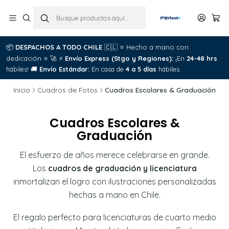
📦
DESPACHOS A TODO CHILE
🇨🇱
⭐
Hecho a mano con
dedicación
⭐
🚀
⚡
Envío Express (Stgo y Regiones):
¡En
24-48 hrs
hábiles!
🚚
Envío Estándar:
En casa de
4 a 5 días
hábiles.
Inicio
Cuadros de Fotos
Cuadros Escolares & Graduación
Cuadros Escolares &
Graduación
El esfuerzo de años merece celebrarse en grande.
Los
cuadros de graduación y licenciatura
inmortalizan el logro con ilustraciones personalizadas
hechas a mano en Chile.
El regalo perfecto para licenciaturas de cuarto medio