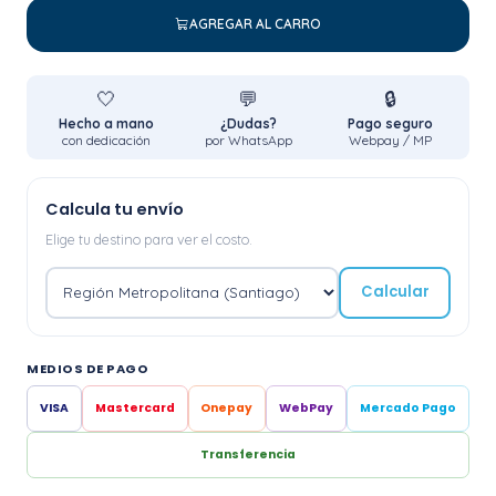
AGREGAR AL CARRO
🤍
💬
🔒
Hecho a mano
¿Dudas?
Pago seguro
con dedicación
por WhatsApp
Webpay / MP
Calcula tu envío
Elige tu destino para ver el costo.
Calcular
MEDIOS DE PAGO
VISA
Mastercard
Onepay
WebPay
Mercado Pago
Transferencia