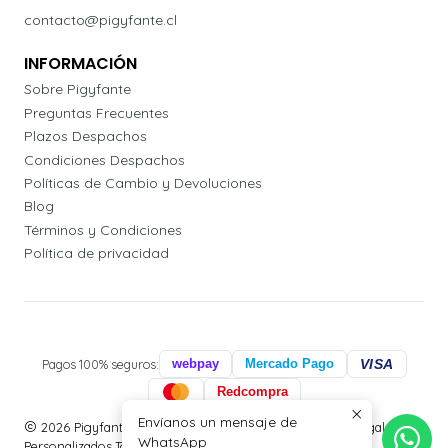
contacto@pigyfante.cl
INFORMACIÓN
Sobre Pigyfante
Preguntas Frecuentes
Plazos Despachos
Condiciones Despachos
Políticas de Cambio y Devoluciones
Blog
Términos y Condiciones
Política de privacidad
Pagos 100% seguros:
webpay
Mercado Pago
VISA
Redcompra
Envíanos un mensaje de
2026 Pigyfante | Papelería, Agendas Profesionales y Regalos
WhatsApp
Personalizados.Todos los derechos reservados