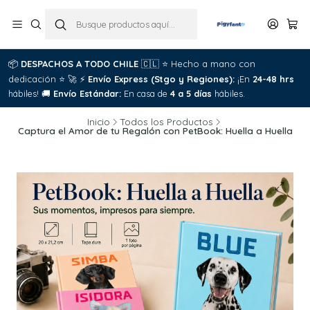
📦
DESPACHOS A TODO CHILE
🇨🇱
⭐
Hecho a mano con

dedicación
⭐
🚀
⚡
Envío Express (Stgo y Regiones):
¡En
24-48 hrs
C
hábiles!
🚚
Envío Estándar:
En casa de
4 a 5 días
hábiles.
Inicio
Todos los Productos
Captura el Amor de tu Regalón con PetBook: Huella a Huella