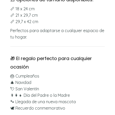
📏 18 x 24 cm
📏 21 x 29,7 cm
📏 29,7 x 42 cm
Perfectos para adaptarse a cualquier espacio de
tu hogar.
🎁 El regalo perfecto para cualquier
ocasión
🎂 Cumpleaños
🎄 Navidad
💘 San Valentín
👨‍👩‍👧 Día del Padre o la Madre
🐾 Llegada de una nueva mascota
🕊️ Recuerdo conmemorativo