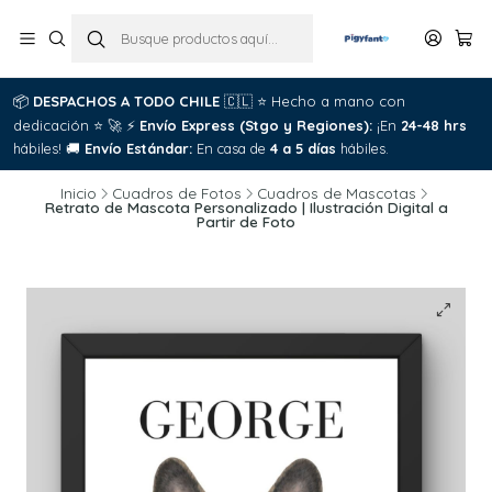
📦
DESPACHOS A TODO CHILE
🇨🇱
⭐
Hecho a mano con
dedicación
⭐
🚀
⚡
Envío Express (Stgo y Regiones):
¡En
24-48 hrs
hábiles!
🚚
Envío Estándar:
En casa de
4 a 5 días
hábiles.
Inicio
Cuadros de Fotos
Cuadros de Mascotas
Retrato de Mascota Personalizado | Ilustración Digital a
Partir de Foto