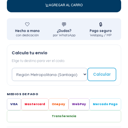
AGREGAR AL CARRO
🤍
💬
🔒
Hecho a mano
¿Dudas?
Pago seguro
con dedicación
por WhatsApp
Webpay / MP
Calcula tu envío
Elige tu destino para ver el costo.
Calcular
MEDIOS DE PAGO
VISA
Mastercard
Onepay
WebPay
Mercado Pago
Transferencia