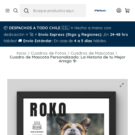
📦
DESPACHOS A TODO CHILE
🇨🇱
⭐
Hecho a mano con
dedicación
⭐
🚀
⚡
Envío Express (Stgo y Regiones):
¡En
24-48 hrs
hábiles!
🚚
Envío Estándar:
En casa de
4 a 5 días
hábiles.
Inicio
Cuadros de Fotos
Cuadros de Mascotas
Cuadro de Mascota Personalizado: La Historia de tu Mejor
Amigo ✨