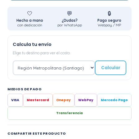
🤍
💬
🔒
Hecho a mano
¿Dudas?
Pago seguro
con dedicación
por WhatsApp
Webpay / MP
Calcula tu envío
Elige tu destino para ver el costo.
Calcular
MEDIOS DE PAGO
VISA
Mastercard
Onepay
WebPay
Mercado Pago
Transferencia
COMPARTIR ESTE PRODUCTO