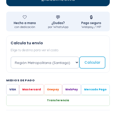
🤍
💬
🔒
Hecho a mano
¿Dudas?
Pago seguro
con dedicación
por WhatsApp
Webpay / MP
Calcula tu envío
Elige tu destino para ver el costo.
Calcular
MEDIOS DE PAGO
VISA
Mastercard
Onepay
WebPay
Mercado Pago
Transferencia