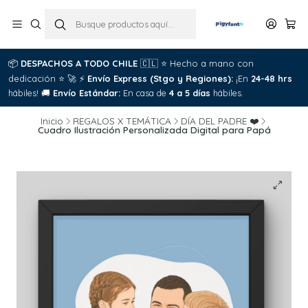
📦
DESPACHOS A TODO CHILE
🇨🇱
⭐
Hecho a mano con
dedicación
⭐
🚀
⚡
Envío Express (Stgo y Regiones):
¡En
24-48 hrs
hábiles!
🚚
Envío Estándar:
En casa de
4 a 5 días
hábiles.
Inicio
REGALOS X TEMÁTICA
DÍA DEL PADRE ❤️
Cuadro Ilustración Personalizada Digital para Papá