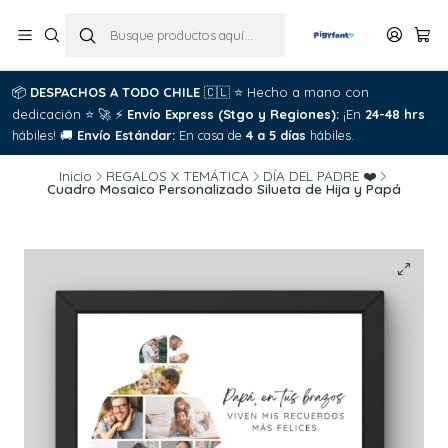
📦
DESPACHOS A TODO CHILE
🇨🇱
⭐
Hecho a mano con
dedicación
⭐
🚀
⚡
Envío Express (Stgo y Regiones):
¡En
24-48 hrs
hábiles!
🚚
Envío Estándar:
En casa de
4 a 5 días
hábiles.
Inicio
REGALOS X TEMÁTICA
DÍA DEL PADRE ❤️
Cuadro Mosaico Personalizado Silueta de Hija y Papá