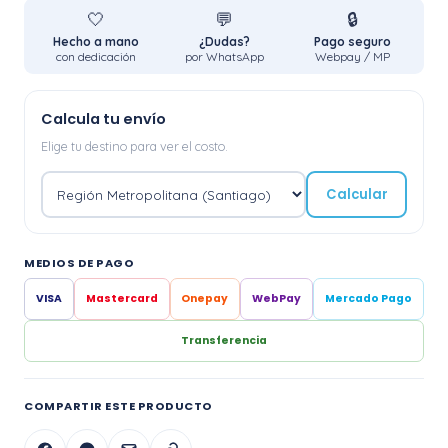
🤍
💬
🔒
Hecho a mano
¿Dudas?
Pago seguro
con dedicación
por WhatsApp
Webpay / MP
Calcula tu envío
Elige tu destino para ver el costo.
Calcular
MEDIOS DE PAGO
VISA
Mastercard
Onepay
WebPay
Mercado Pago
Transferencia
COMPARTIR ESTE PRODUCTO