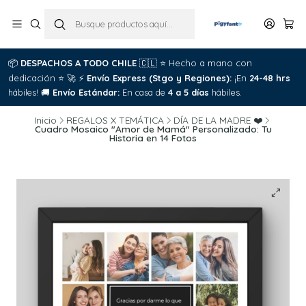
📦
DESPACHOS A TODO CHILE
🇨🇱
⭐
Hecho a mano con
dedicación
⭐
🚀
⚡
Envío Express (Stgo y Regiones):
¡En
24-48 hrs
hábiles!
🚚
Envío Estándar:
En casa de
4 a 5 días
hábiles.
Inicio
REGALOS X TEMÁTICA
DÍA DE LA MADRE ❤️
Cuadro Mosaico "Amor de Mamá" Personalizado: Tu
Historia en 14 Fotos