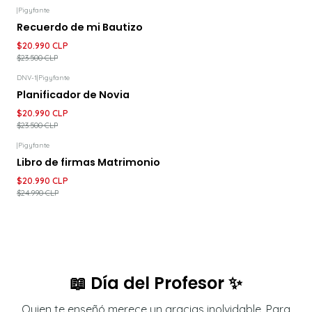
|
Pigyfante
-11%
DESCUENTO
Recuerdo de mi Bautizo
$20.990 CLP
$23.500 CLP
DNV-1
|
Pigyfante
-11%
DESCUENTO
Planificador de Novia
$20.990 CLP
$23.500 CLP
|
Pigyfante
-16%
DESCUENTO
Libro de firmas Matrimonio
$20.990 CLP
$24.990 CLP
📖 Día del Profesor ✨
Quien te enseñó merece un gracias inolvidable. Para