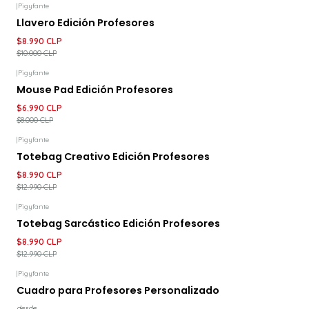
|
Pigyfante
-10%
DESCUENTO
Llavero Edición Profesores
$8.990 CLP
$10.000 CLP
|
Pigyfante
-13%
DESCUENTO
Mouse Pad Edición Profesores
$6.990 CLP
$8.000 CLP
|
Pigyfante
-31%
DESCUENTO
Totebag Creativo Edición Profesores
$8.990 CLP
$12.990 CLP
|
Pigyfante
-31%
DESCUENTO
Totebag Sarcástico Edición Profesores
$8.990 CLP
$12.990 CLP
|
Pigyfante
-22%
DESCUENTO
Cuadro para Profesores Personalizado
desde