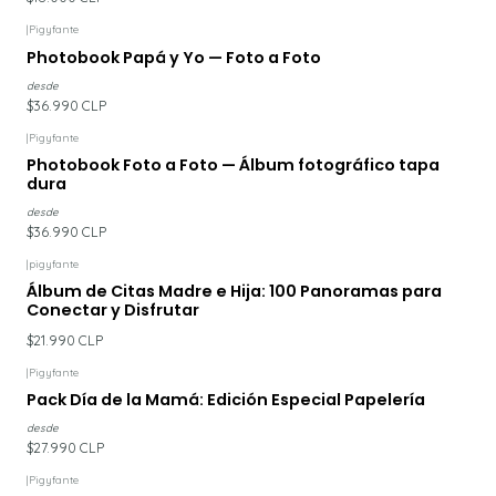
|
Pigyfante
Photobook Papá y Yo — Foto a Foto
desde
$36.990 CLP
|
Pigyfante
Photobook Foto a Foto — Álbum fotográfico tapa
dura
desde
$36.990 CLP
|
pigyfante
Álbum de Citas Madre e Hija: 100 Panoramas para
Conectar y Disfrutar
$21.990 CLP
|
Pigyfante
Pack Día de la Mamá: Edición Especial Papelería
desde
$27.990 CLP
|
Pigyfante