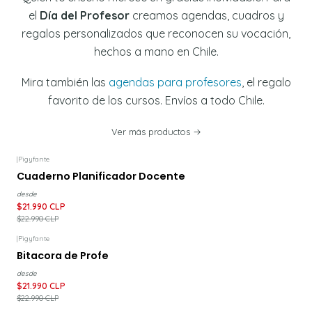
el
Día del Profesor
creamos agendas, cuadros y
regalos personalizados que reconocen su vocación,
hechos a mano en Chile.
Mira también las
agendas para profesores
, el regalo
favorito de los cursos. Envíos a todo Chile.
Ver más productos
|
Pigyfante
-4%
DESCUENTO
Cuaderno Planificador Docente
desde
$21.990 CLP
$22.990 CLP
|
Pigyfante
-4%
DESCUENTO
Bitacora de Profe
desde
$21.990 CLP
$22.990 CLP