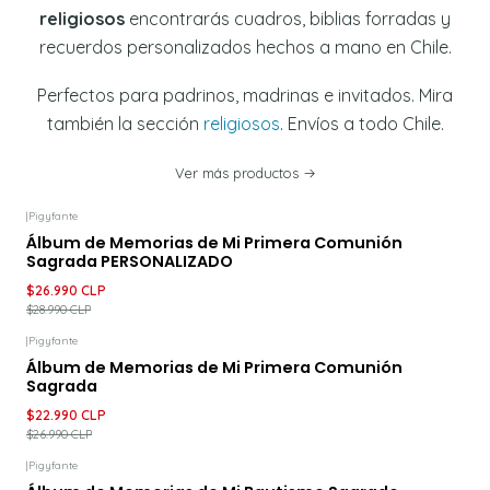
religiosos
encontrarás cuadros, biblias forradas y
recuerdos personalizados hechos a mano en Chile.
Perfectos para padrinos, madrinas e invitados. Mira
también la sección
religiosos
. Envíos a todo Chile.
Ver más productos
|
Pigyfante
-7%
DESCUENTO
Álbum de Memorias de Mi Primera Comunión
Sagrada PERSONALIZADO
$26.990 CLP
$28.990 CLP
|
Pigyfante
-15%
DESCUENTO
Álbum de Memorias de Mi Primera Comunión
Sagrada
$22.990 CLP
$26.990 CLP
|
Pigyfante
-7%
DESCUENTO