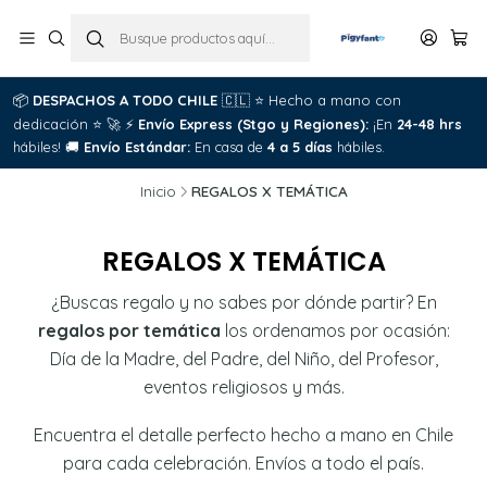
📦
DESPACHOS A TODO CHILE
🇨🇱
⭐
Hecho a mano con
dedicación
⭐
🚀
⚡
Envío Express (Stgo y Regiones):
¡En
24-48 hrs
hábiles!
🚚
Envío Estándar:
En casa de
4 a 5 días
hábiles.
Inicio
REGALOS X TEMÁTICA
REGALOS X TEMÁTICA
¿Buscas regalo y no sabes por dónde partir? En
regalos por temática
los ordenamos por ocasión:
Día de la Madre, del Padre, del Niño, del Profesor,
eventos religiosos y más.
Encuentra el detalle perfecto hecho a mano en Chile
para cada celebración. Envíos a todo el país.