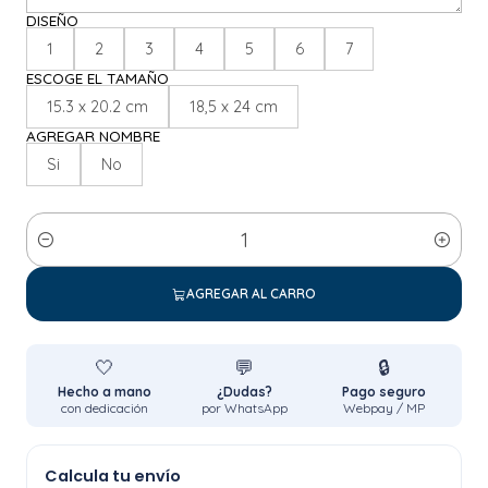
DISEÑO
1
2
3
4
5
6
7
ESCOGE EL TAMAÑO
15.3 x 20.2 cm
18,5 x 24 cm
AGREGAR NOMBRE
Si
No
Cantidad
AGREGAR AL CARRO
🤍
💬
🔒
Hecho a mano
¿Dudas?
Pago seguro
con dedicación
por WhatsApp
Webpay / MP
Calcula tu envío