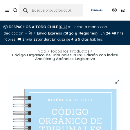
📦
DESPACHOS A TODO CHILE
🇨🇱
⭐
Hecho a mano con

dedicación
⭐
🚀
⚡
Envío Express (Stgo y Regiones):
¡En
24-48 hrs
C
hábiles!
🚚
Envío Estándar:
En casa de
4 a 5 días
hábiles.
Inicio
Todos los Productos
Código Orgánico de Tribunales 2026: Edición con Índice
Analítico y Apéndice Legislativo