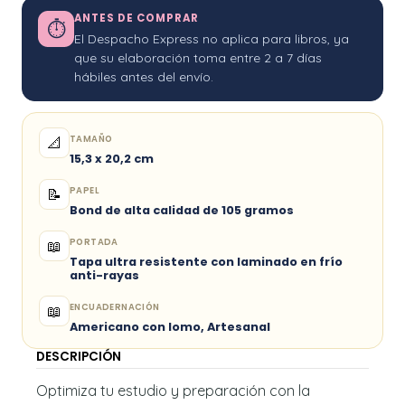
ANTES DE COMPRAR
⏱
El Despacho Express no aplica para libros, ya
que su elaboración toma entre 2 a 7 días
hábiles antes del envío.
TAMAÑO
📐
15,3 x 20,2 cm
PAPEL
📝
Bond de alta calidad de 105 gramos
PORTADA
📖
Tapa ultra resistente con laminado en frío
anti-rayas
ENCUADERNACIÓN
📖
Americano con lomo, Artesanal
DESCRIPCIÓN
Optimiza tu estudio y preparación con la