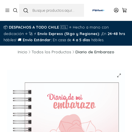
📦
DESPACHOS A TODO CHILE
🇨🇱
⭐
Hecho a mano con
dedicación
⭐
🚀
⚡
Envío Express (Stgo y Regiones):
¡En
24-48 hrs
hábiles!
🚚
Envío Estándar:
En casa de
4 a 5 días
hábiles.
Inicio
Todos los Productos
Diario de Embarazo