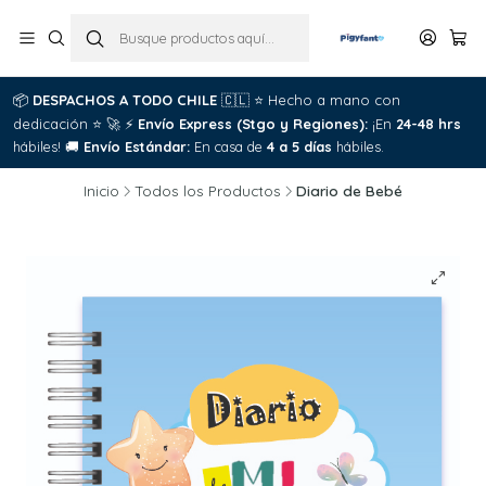
📦
DESPACHOS A TODO CHILE
🇨🇱
⭐
Hecho a mano con
dedicación
⭐
🚀
⚡
Envío Express (Stgo y Regiones):
¡En
24-48 hrs
hábiles!
🚚
Envío Estándar:
En casa de
4 a 5 días
hábiles.
Inicio
Todos los Productos
Diario de Bebé