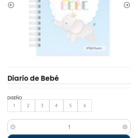
Diario de Bebé
DISEÑO
1
2
3
4
5
6
Cantidad