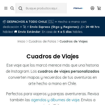
📦
DESPACHOS A TODO CHILE
🇨🇱
⭐
Hecho a mano con
dedicación
⭐
🚀
⚡
Envío Express (Stgo y Regiones):
¡En
24-48 hrs
hábiles!
🚚
Envío Estándar:
En casa de
4 a 5 días
hábiles.
Inicio
Cuadros de Fotos
Cuadros de Viajes
Cuadros de Viajes
Ese viaje que los marcó merece más que una historia
de Instagram. Los
cuadros de viajes personalizados
convierten mapas y recuerdos de tus aventuras en
arte hecho a mano en Chile.
Perfectos para viajeros y parejas aventureras. Revisa
también las
agendas y álbumes de viaje
. Envíos a