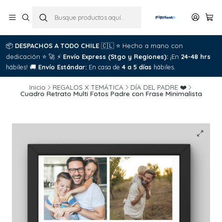
📦
DESPACHOS A TODO CHILE
🇨🇱
⭐
Hecho a mano con
dedicación
⭐
🚀
⚡
Envío Express (Stgo y Regiones):
¡En
24-48 hrs
hábiles!
🚚
Envío Estándar:
En casa de
4 a 5 días
hábiles.
Inicio
REGALOS X TEMÁTICA
DÍA DEL PADRE ❤️
Cuadro Retrato Multi Fotos Padre con Frase Minimalista