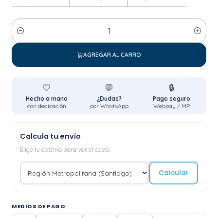
Cantidad
AGREGAR AL CARRO
🤍
💬
🔒
Hecho a mano
¿Dudas?
Pago seguro
con dedicación
por WhatsApp
Webpay / MP
Calcula tu envío
Elige tu destino para ver el costo.
Calcular
MEDIOS DE PAGO