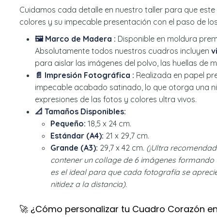
Cuidamos cada detalle en nuestro taller para que est
colores y su impecable presentación con el paso de lo
🖼️ Marco de Madera :
Disponible en moldura pre
Absolutamente todos nuestros cuadros incluyen
v
para aislar las imágenes del polvo, las huellas de
📄 Impresión Fotográfica :
Realizada en papel p
impecable acabado satinado, lo que otorga una ni
expresiones de las fotos y colores ultra vivos.
📐 Tamaños Disponibles:
Pequeño:
18,5 x 24 cm.
Estándar (A4):
21 x 29,7 cm.
Grande (A3):
29,7 x 42 cm.
(¡Ultra recomendado
contener un collage de 6 imágenes formando 
es el ideal para que cada fotografía se apreci
nitidez a la distancia).
🚀 ¿Cómo personalizar tu Cuadro Corazón e