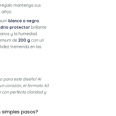
e regalo mantenga sus
s años:
mium
blanca o negro
.
idrio protector
brillante
 manos y la humedad.
remium de
200 g
con un
tidez tremenda en las
 para este diseño! Al
un corazón, el formato A3
e con perfecta claridad y
n simples pasos?