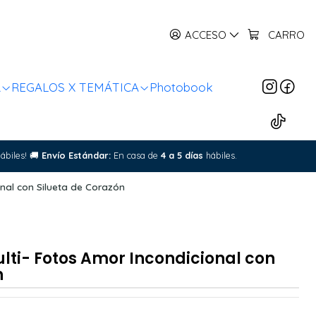
ACCESO
CARRO
R
REGALOS X TEMÁTICA
Photobook
ábiles!
🚚
Envío Estándar:
En casa de
4 a 5 días
hábiles.
nal con Silueta de Corazón
lti- Fotos Amor Incondicional con
n