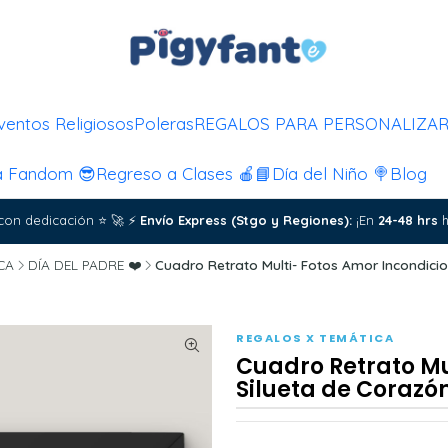
ventos Religiosos
Poleras
REGALOS PARA PERSONALIZA
a Fandom 😎
Regreso a Clases 🍎📘
Día del Niño 🍭
Blog
con dedicación
⭐
🚀
⚡
Envío Express (Stgo y Regiones):
¡En
24-48 hrs
h
CA
DÍA DEL PADRE ❤️
Cuadro Retrato Multi- Fotos Amor Incondicio
REGALOS X TEMÁTICA
Cuadro Retrato Mu
Silueta de Corazó