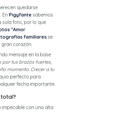
 merecen quedarse
. En
Pigyfante
sabemos
sola foto, por lo que
Fotos "Amor
otografías familiares
se
n gran corazón.
ndo mensaje en la base
 por tus brazos fuertes,
eño momento. Crecer a tu
equio perfecto para
alquier fecha importante.
total?
n impecable con una alta