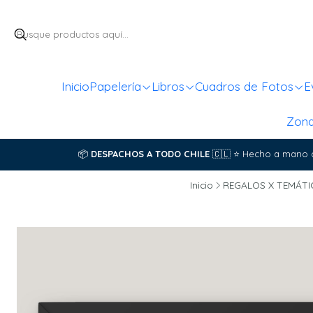
Inicio
Papelería
Libros
Cuadros de Fotos
E
Zon
📦
DESPACHOS A TODO CHILE
🇨🇱
⭐
Hecho a mano 
Inicio
REGALOS X TEMÁTI