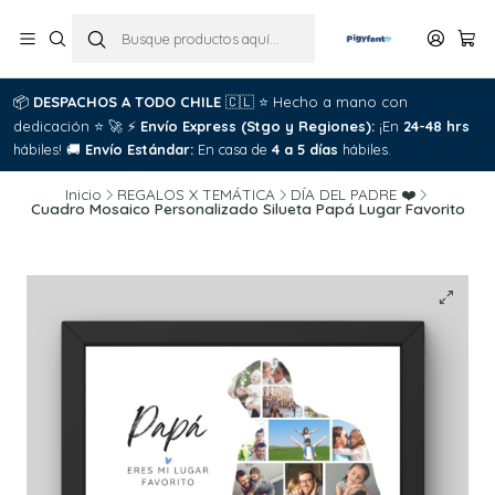
📦
DESPACHOS A TODO CHILE
🇨🇱
⭐
Hecho a mano con
dedicación
⭐
🚀
⚡
Envío Express (Stgo y Regiones):
¡En
24-48 hrs
hábiles!
🚚
Envío Estándar:
En casa de
4 a 5 días
hábiles.
Inicio
REGALOS X TEMÁTICA
DÍA DEL PADRE ❤️
Cuadro Mosaico Personalizado Silueta Papá Lugar Favorito