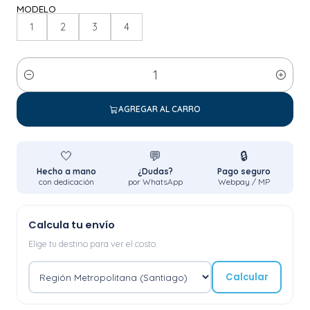
MODELO
1
2
3
4
Cantidad
AGREGAR AL CARRO
🤍
💬
🔒
Hecho a mano
¿Dudas?
Pago seguro
con dedicación
por WhatsApp
Webpay / MP
Calcula tu envío
Elige tu destino para ver el costo.
Calcular