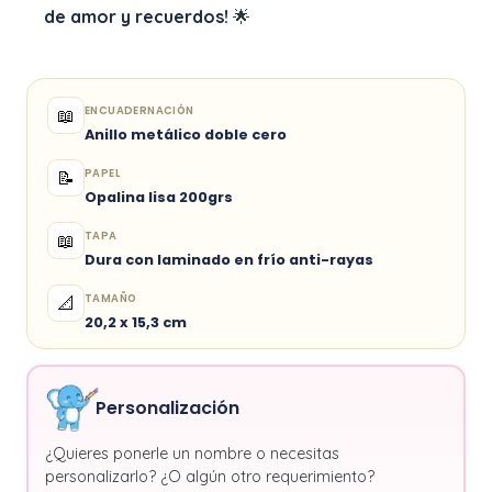
de amor y recuerdos!
🌟
ENCUADERNACIÓN
📖
Anillo metálico doble cero
PAPEL
📝
Opalina lisa 200grs
TAPA
📖
Dura con laminado en frío anti-rayas
TAMAÑO
📐
20,2 x 15,3 cm
Personalización
¿Quieres ponerle un nombre o necesitas
personalizarlo? ¿O algún otro requerimiento?