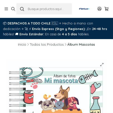
📦
DESPACHOS A TODO CHILE
🇨🇱
⭐
Hecho a mano con
dedicación
⭐
🚀
⚡
Envío Express (Stgo y Regiones):
¡En
24-48 hrs
hábiles!
🚚
Envío Estándar:
En casa de
4 a 5 días
hábiles.
Inicio
Todos los Productos
Álbum Mascotas