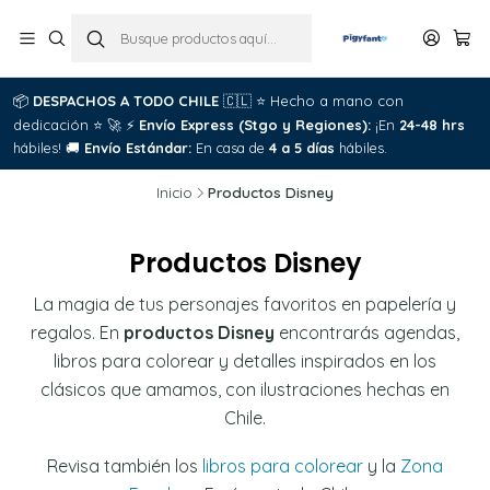
📦
DESPACHOS A TODO CHILE
🇨🇱
⭐
Hecho a mano con
dedicación
⭐
🚀
⚡
Envío Express (Stgo y Regiones):
¡En
24-48 hrs
hábiles!
🚚
Envío Estándar:
En casa de
4 a 5 días
hábiles.
Inicio
Productos Disney
Productos Disney
La magia de tus personajes favoritos en papelería y
regalos. En
productos Disney
encontrarás agendas,
libros para colorear y detalles inspirados en los
clásicos que amamos, con ilustraciones hechas en
Chile.
Revisa también los
libros para colorear
y la
Zona