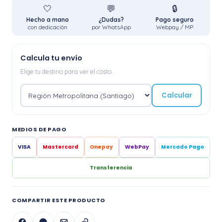
🤍
💬
🔒
Hecho a mano
¿Dudas?
Pago seguro
con dedicación
por WhatsApp
Webpay / MP
Calcula tu envío
Elige tu destino para ver el costo.
Calcular
MEDIOS DE PAGO
VISA
Mastercard
Onepay
WebPay
Mercado Pago
Transferencia
COMPARTIR ESTE PRODUCTO