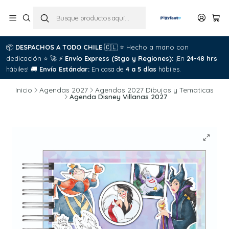
📦
DESPACHOS A TODO CHILE
🇨🇱
⭐
Hecho a mano con
dedicación
⭐
🚀
⚡
Envío Express (Stgo y Regiones):
¡En
24-48 hrs
hábiles!
🚚
Envío Estándar:
En casa de
4 a 5 días
hábiles.
Inicio
Agendas 2027
Agendas 2027 Dibujos y Tematicas
Agenda Disney Villanas 2027