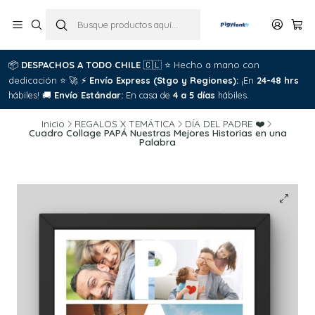
📦
DESPACHOS A TODO CHILE
🇨🇱
⭐
Hecho a mano con

dedicación
⭐
🚀
⚡
Envío Express (Stgo y Regiones):
¡En
24-48 hrs
C
hábiles!
🚚
Envío Estándar:
En casa de
4 a 5 días
hábiles.
Inicio
REGALOS X TEMÁTICA
DÍA DEL PADRE ❤️
Cuadro Collage PAPÁ Nuestras Mejores Historias en una
Palabra