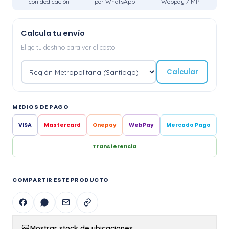
con dedicación
por WhatsApp
Webpay / MP
Calcula tu envío
Elige tu destino para ver el costo.
Calcular
MEDIOS DE PAGO
VISA
Mastercard
Onepay
WebPay
Mercado Pago
Transferencia
COMPARTIR ESTE PRODUCTO
Mostrar stock de ubicaciones