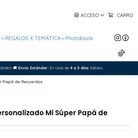
ACCESO
CARRO
R
REGALOS X TEMÁTICA
Photobook
ábiles!
🚚
Envío Estándar:
En casa de
4 a 5 días
hábiles.
er Papá de Recuerdos
rsonalizado Mi Súper Papá de