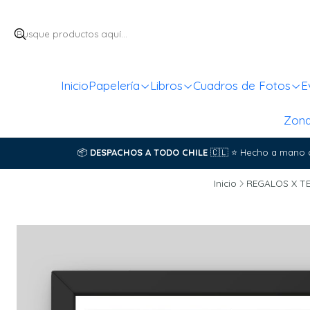
Inicio
Papelería
Libros
Cuadros de Fotos
E
Zon
📦
DESPACHOS A TODO CHILE
🇨🇱
⭐
Hecho a mano 
Inicio
REGALOS X T