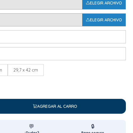
ELEGIR ARCHIVO
ELEGIR ARCHIVO
cm
29,7 x 42 cm
AGREGAR AL CARRO
💬
🔒
¿Dudas?
Pago seguro