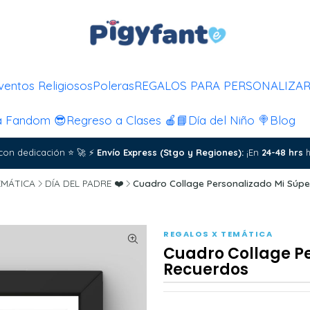
ventos Religiosos
Poleras
REGALOS PARA PERSONALIZA
a Fandom 😎
Regreso a Clases 🍎📘
Día del Niño 🍭
Blog
con dedicación
⭐
🚀
⚡
Envío Express (Stgo y Regiones):
¡En
24-48 hrs
h
EMÁTICA
DÍA DEL PADRE ❤️
Cuadro Collage Personalizado Mi Súp
REGALOS X TEMÁTICA
Cuadro Collage Pe
Recuerdos