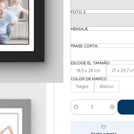
FOTO 2
MENSAJE:
FRASE CORTA:
ESCOGE EL TAMAÑO
18,5 x 24 cm
21 x 29,7 
COLOR DE MARCO
Negro
Blanco
Cantidad
🤍
Hecho a mano