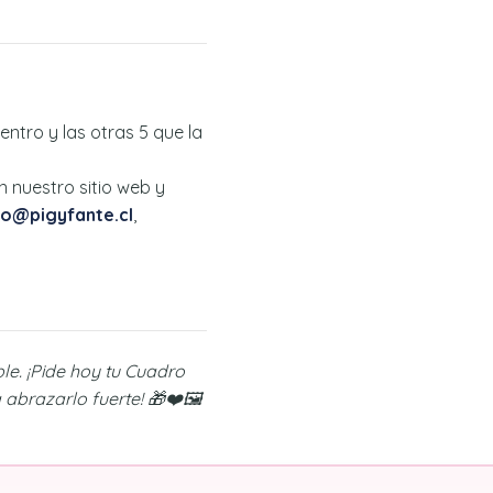
entro y las otras 5 que la
 nuestro sitio web y
o@pigyfante.cl
,
le. ¡Pide hoy tu Cuadro
abrazarlo fuerte! 🎁❤️🖼️