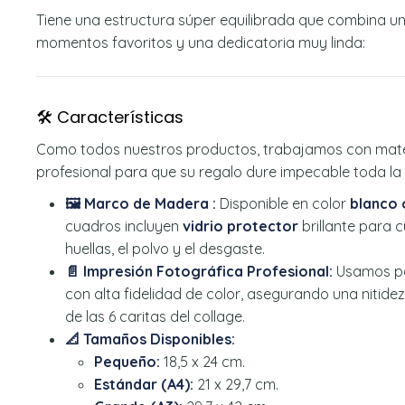
Tiene una estructura súper equilibrada que combina una
momentos favoritos y una dedicatoria muy linda:
🛠️ Características
Como todos nuestros productos, trabajamos con mate
profesional para que su regalo dure impecable toda la 
🖼️ Marco de Madera :
Disponible en color
blanco 
cuadros incluyen
vidrio protector
brillante para c
huellas, el polvo y el desgaste.
📄 Impresión Fotográfica Profesional:
Usamos p
con alta fidelidad de color, asegurando una nitid
de las 6 caritas del collage.
📐 Tamaños Disponibles:
Pequeño:
18,5 x 24 cm.
Estándar (A4):
21 x 29,7 cm.