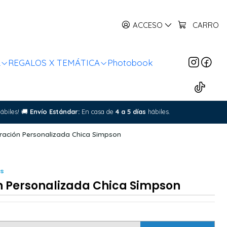
ACCESO
CARRO
R
REGALOS X TEMÁTICA
Photobook
ábiles!
🚚
Envío Estándar:
En casa de
4 a 5 días
hábiles.
tración Personalizada Chica Simpson
ÉS
n Personalizada Chica Simpson