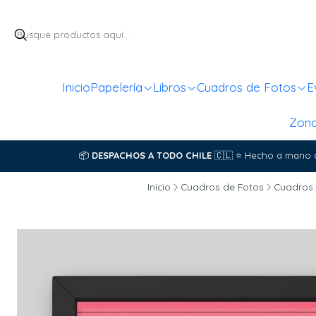
Inicio
Papelería
Libros
Cuadros de Fotos
E
Zon
📦
DESPACHOS A TODO CHILE
🇨🇱
⭐
Hecho a mano 
Inicio
Cuadros de Fotos
Cuadros 