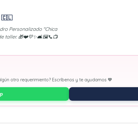
 🇨🇱
adro Personalizado "Chica
 taller. 🎁❤️💛✨🛋️🖼️📞📺
algún otro requerimiento? Escríbenos y te ayudamos 💙
pp