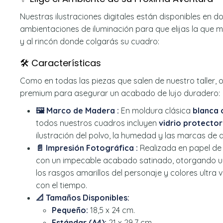
Nuestras ilustraciones digitales están disponibles en 
ambientaciones de iluminación para que elijas la que m
y al rincón donde colgarás su cuadro:
🛠️ Características
Como en todas las piezas que salen de nuestro taller,
premium para asegurar un acabado de lujo duradero:
🖼️ Marco de Madera :
En moldura clásica
blanca 
todos nuestros cuadros incluyen
vidrio protector
ilustración del polvo, la humedad y las marcas de 
📄 Impresión Fotográfica :
Realizada en papel de
con un impecable acabado satinado, otorgando u
los rasgos amarillos del personaje y colores ultra
con el tiempo.
📐 Tamaños Disponibles:
Pequeño:
18,5 x 24 cm.
Estándar (A4):
21 x 29,7 cm.