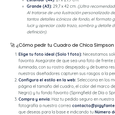
Grande (A3):
29,7 x 42 cm.
(¡Ultra recomendado
Al tratarse de una ilustración personalizada d
tantos detalles icónicos de fondo, el formato 
lucir y apreciar cada trazo, sombra y detalle 
definición).
🚀 ¿Cómo pedir tu Cuadro de Chica Simpson
Elige tu foto ideal (Solo 1 foto):
Necesitamos solo
favorita. Asegúrate de que sea una foto de frente 
iluminada, con su rostro despejado y de buena re
nuestros diseñadores capturen sus rasgos a la per
Configura el estilo en la web:
Selecciona en los m
página el tamaño del cuadro, el color del marco 
Negro) y tu fondo favorito (Springfield de Día o Sp
Compra y envía:
Haz tu pedido seguro en nuestra
fotografía a nuestro correo
contacto@pigyfante.
que deseas para la base e indicando tu
Número d