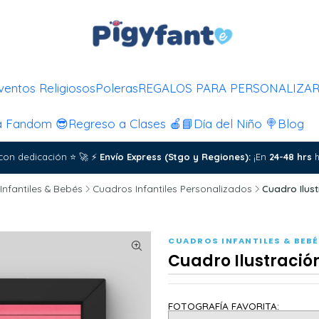
ventos Religiosos
Poleras
REGALOS PARA PERSONALIZA
a Fandom 😎
Regreso a Clases 🍎📘
Día del Niño 🍭
Blog
con dedicación
⭐
🚀
⚡
Envío Express (Stgo y Regiones):
¡En
24-48 hrs
h
Infantiles & Bebés
Cuadros Infantiles Personalizados
Cuadro Ilus
CUADROS INFANTILES & BEB
Cuadro Ilustració
FOTOGRAFÍA FAVORITA: