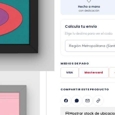
🤍
Hecho a mano
con dedicación
Calcula tu envío
Elige tu destino para ver el costo.
MEDIOS DE PAGO
VISA
Mastercard
COMPARTIR ESTE PRODUCTO
Mostrar stock de ubicaci