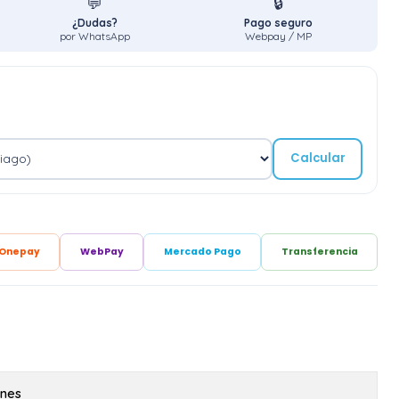
💬
🔒
¿Dudas?
Pago seguro
por WhatsApp
Webpay / MP
Calcular
Onepay
WebPay
Mercado Pago
Transferencia
ones