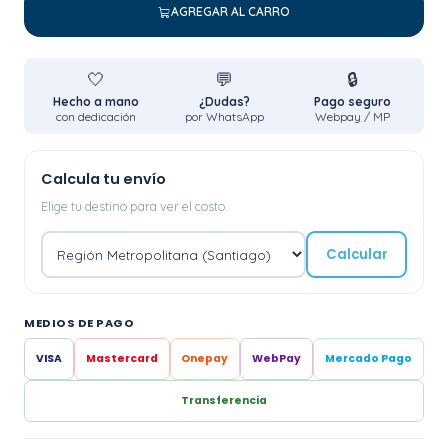
AGREGAR AL CARRO
🤍
💬
🔒
Hecho a mano
¿Dudas?
Pago seguro
con dedicación
por WhatsApp
Webpay / MP
Calcula tu envío
Elige tu destino para ver el costo.
Calcular
MEDIOS DE PAGO
VISA
Mastercard
Onepay
WebPay
Mercado Pago
Transferencia