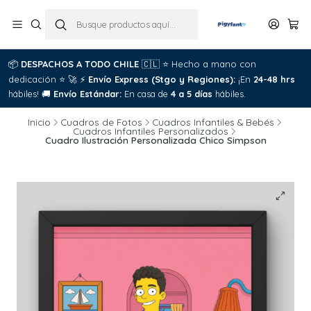
📦
DESPACHOS A TODO CHILE
🇨🇱
⭐
Hecho a mano con
dedicación
⭐
🚀
⚡
Envío Express (Stgo y Regiones):
¡En
24-48 hrs
hábiles!
🚚
Envío Estándar:
En casa de
4 a 5 días
hábiles.
Inicio
Cuadros de Fotos
Cuadros Infantiles & Bebés
Cuadros Infantiles Personalizados
Cuadro Ilustración Personalizada Chico Simpson