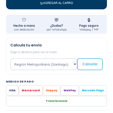
AGREGAR AL CARRO
🤍
💬
🔒
Hecho a mano
¿Dudas?
Pago seguro
con dedicación
por WhatsApp
Webpay / MP
Calcula tu envío
Elige tu destino para ver el costo.
Calcular
MEDIOS DE PAGO
VISA
Mastercard
Onepay
WebPay
Mercado Pago
Transferencia