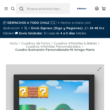
📦
DESPACHOS A TODO CHILE
🇨🇱
⭐
Hecho a mano con
dedicación
⭐
🚀
⚡
Envío Express (Stgo y Regiones):
¡En
24-48 hrs
hábiles!
🚚
Envío Estándar:
En casa de
4 a 5 días
hábiles.
Inicio
Cuadros de Fotos
Cuadros Infantiles & Bebés
Cuadros Infantiles Personalizados
Cuadro Ilustración Personalizada Mi Amigo Mario