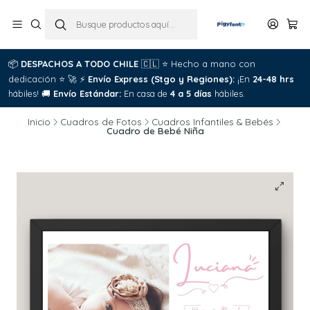
📦
DESPACHOS A TODO CHILE
🇨🇱
⭐
Hecho a mano con
dedicación
⭐
🚀
⚡
Envío Express (Stgo y Regiones):
¡En
24-48 hrs
hábiles!
🚚
Envío Estándar:
En casa de
4 a 5 días
hábiles.
Inicio
Cuadros de Fotos
Cuadros Infantiles & Bebés
Cuadro de Bebé Niña