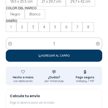
18.5 x 25.5 cm
21 x 29,7 cm
29,7 x 42 cm
COLOR DEL MARCO
Negro
Blanco
DISEÑO
1
2
3
4
5
6
7
8
Cantidad
AGREGAR AL CARRO
🤍
💬
🔒
Hecho a mano
¿Dudas?
Pago seguro
con dedicación
por WhatsApp
Webpay / MP
Calcula tu envío
Elige tu destino para ver el costo.