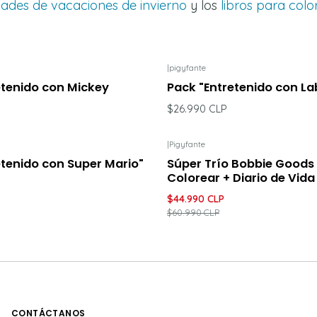
dades de vacaciones de invierno
y los
libros para colo
|
pigyfante
etenido con Mickey
Pack "Entretenido con L
$26.990 CLP
|
Pigyfante
-26%
DESCUENTO
etenido con Super Mario"
Súper Trío Bobbie Goods 
Colorear + Diario de Vida
$44.990 CLP
$60.990 CLP
CONTÁCTANOS