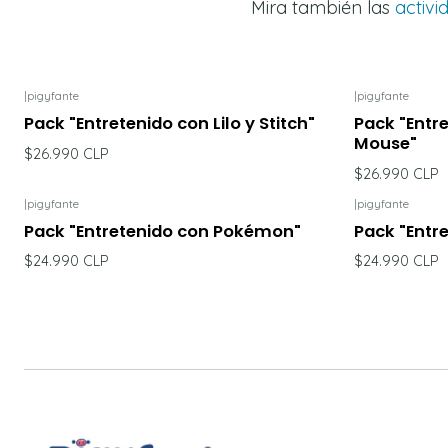
Mira también las
activi
|
pigyfante
|
pigyfante
Pack "Entretenido con Lilo y Stitch"
Pack "Entr
Mouse"
$26.990 CLP
$26.990 CLP
|
pigyfante
|
pigyfante
Pack "Entretenido con Pokémon"
Pack "Entr
$24.990 CLP
$24.990 CLP