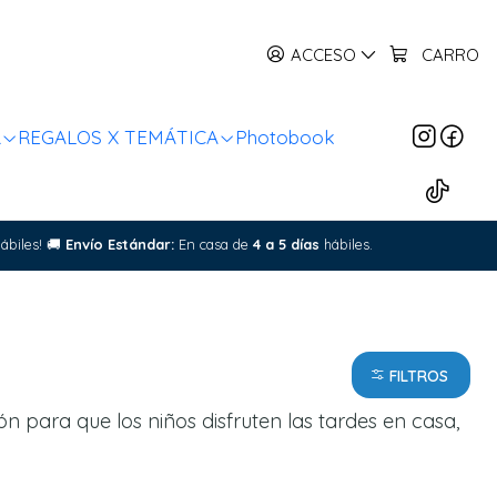
ACCESO
CARRO
R
REGALOS X TEMÁTICA
Photobook
ábiles!
🚚
Envío Estándar:
En casa de
4 a 5 días
hábiles.
FILTROS
n para que los niños disfruten las tardes en casa,