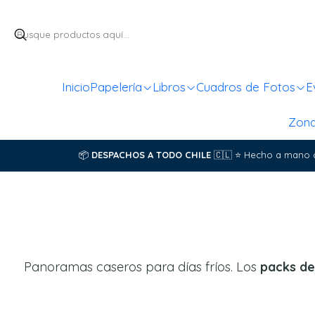
Inicio
Papelería
Libros
Cuadros de Fotos
E
Zon
📦
DESPACHOS A TODO CHILE
🇨🇱
⭐
Hecho a mano 
Panoramas caseros para días fríos. Los
packs de