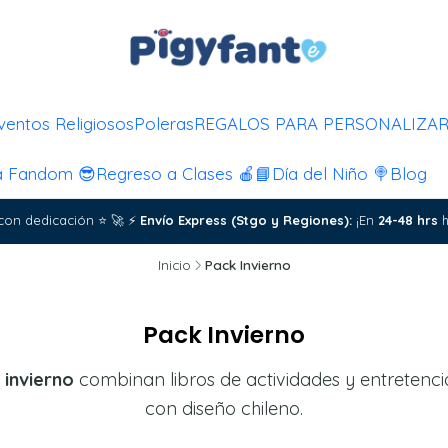
ventos Religiosos
Poleras
REGALOS PARA PERSONALIZA
a Fandom 😎
Regreso a Clases 🍎📘
Día del Niño 🍭
Blog
con dedicación
⭐
🚀
⚡
Envío Express (Stgo y Regiones):
¡En
24-48 hrs
h
Inicio
Pack Invierno
Pack Invierno
 invierno
combinan libros de actividades y entretenció
con diseño chileno.