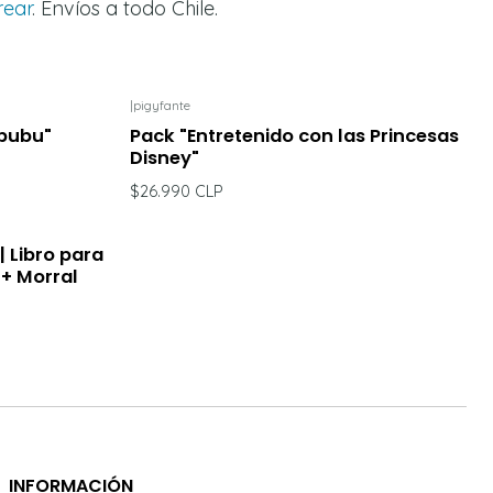
rear
. Envíos a todo Chile.
|
pigyfante
abubu"
Pack "Entretenido con las Princesas
Disney"
$26.990 CLP
| Libro para
 + Morral
INFORMACIÓN