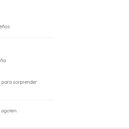
ueños
iña
e para sorprender
e agoten.