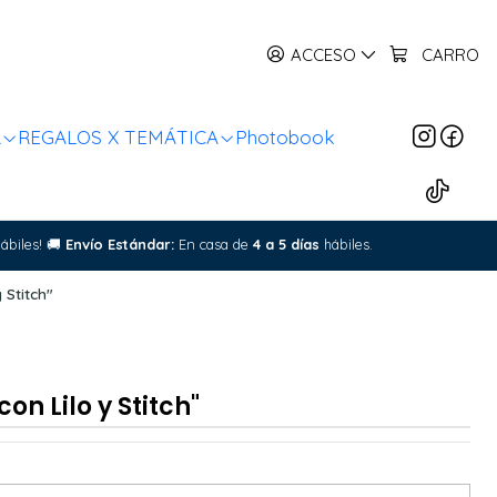
ACCESO
CARRO
R
REGALOS X TEMÁTICA
Photobook
ábiles!
🚚
Envío Estándar:
En casa de
4 a 5 días
hábiles.
 Stitch"
on Lilo y Stitch"