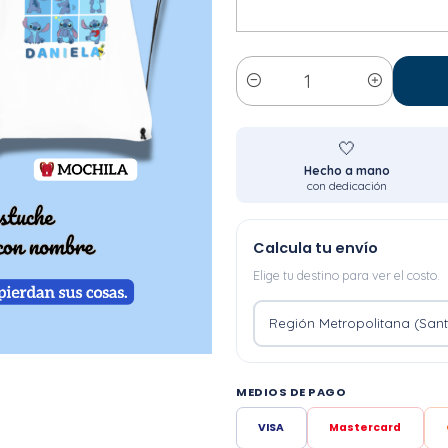
Cantidad
🤍
Hecho a mano
con dedicación
Calcula tu envío
Elige tu destino para ver el costo.
MEDIOS DE PAGO
VISA
Mastercard