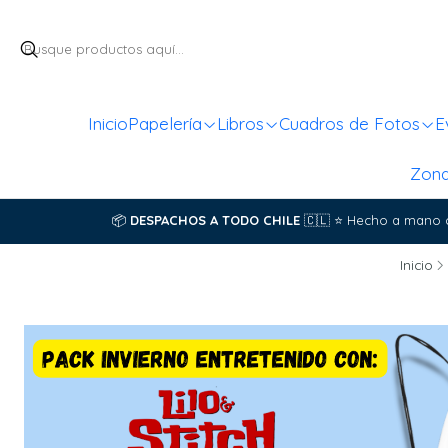
Inicio
Papelería
Libros
Cuadros de Fotos
E
Zon
📦
DESPACHOS A TODO CHILE
🇨🇱
⭐
Hecho a mano 
Inicio