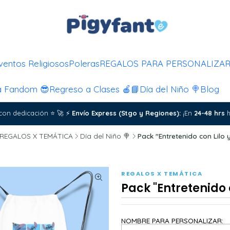
ventos Religiosos
Poleras
REGALOS PARA PERSONALIZA
a Fandom 😎
Regreso a Clases 🍎📘
Día del Niño 🍭
Blog
con dedicación
⭐
🚀
⚡
Envío Express (Stgo y Regiones):
¡En
24-48 hrs
h
REGALOS X TEMÁTICA
Día del Niño 🍭
Pack "Entretenido con Lilo y
REGALOS X TEMÁTICA
Pack "Entretenido c
NOMBRE PARA PERSONALIZAR: