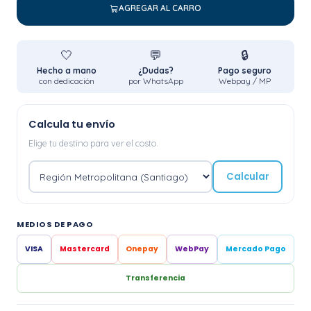
AGREGAR AL CARRO
🤍
💬
🔒
Hecho a mano
¿Dudas?
Pago seguro
con dedicación
por WhatsApp
Webpay / MP
Calcula tu envío
Elige tu destino para ver el costo.
Calcular
MEDIOS DE PAGO
VISA
Mastercard
Onepay
WebPay
Mercado Pago
Transferencia