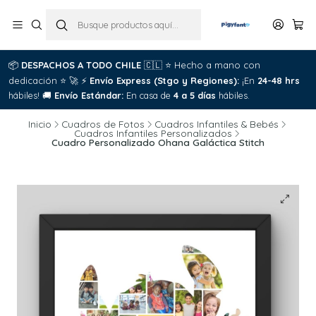
📦
DESPACHOS A TODO CHILE
🇨🇱
⭐
Hecho a mano con
dedicación
⭐
🚀
⚡
Envío Express (Stgo y Regiones):
¡En
24-48 hrs
hábiles!
🚚
Envío Estándar:
En casa de
4 a 5 días
hábiles.
Inicio
Cuadros de Fotos
Cuadros Infantiles & Bebés
Cuadros Infantiles Personalizados
Cuadro Personalizado Ohana Galáctica Stitch