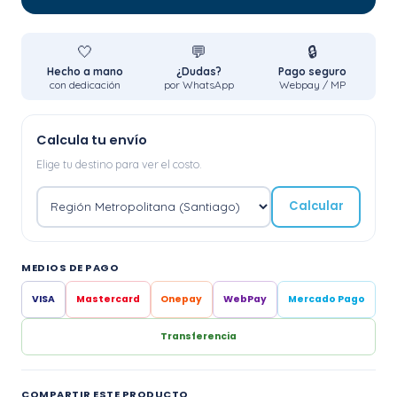
🤍
💬
🔒
Hecho a mano
¿Dudas?
Pago seguro
con dedicación
por WhatsApp
Webpay / MP
Calcula tu envío
Elige tu destino para ver el costo.
Calcular
MEDIOS DE PAGO
VISA
Mastercard
Onepay
WebPay
Mercado Pago
Transferencia
COMPARTIR ESTE PRODUCTO