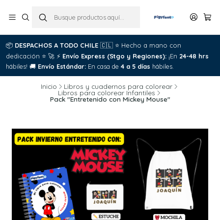
📦
DESPACHOS A TODO CHILE
🇨🇱
⭐
Hecho a mano con
dedicación
⭐
🚀
⚡
Envío Express (Stgo y Regiones):
¡En
24-48 hrs
hábiles!
🚚
Envío Estándar:
En casa de
4 a 5 días
hábiles.
Inicio
Libros y cuadernos para colorear
Libros para colorear Infantiles
Pack "Entretenido con Mickey Mouse"