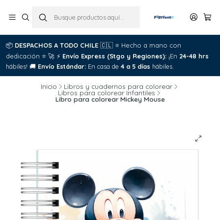
📦
DESPACHOS A TODO CHILE
🇨🇱
⭐
Hecho a mano con
dedicación
⭐
🚀
⚡
Envío Express (Stgo y Regiones):
¡En
24-48 hrs
hábiles!
🚚
Envío Estándar:
En casa de
4 a 5 días
hábiles.
Inicio
Libros y cuadernos para colorear
Libros para colorear Infantiles
Libro para colorear Mickey Mouse