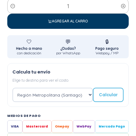
Cantidad
AGREGAR AL CARRO
🤍
💬
🔒
Hecho a mano
¿Dudas?
Pago seguro
con dedicación
por WhatsApp
Webpay / MP
Calcula tu envío
Elige tu destino para ver el costo.
Calcular
MEDIOS DE PAGO
VISA
Mastercard
Onepay
WebPay
Mercado Pago