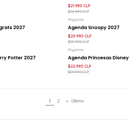
$21.990 CLP
$26.990 CLP
|
Pigyfante
UENTO
-19%
DESCUENTO
grats 2027
Agenda Snoopy 2027
$20.990 CLP
$25.990 CLP
|
Pigyfante
UENTO
-23%
DESCUENTO
ry Potter 2027
Agenda Princesas Disney
$22.990 CLP
$29.990 CLP
1
2
»
Último