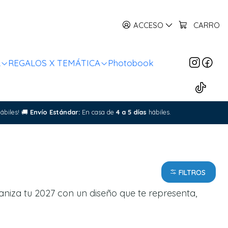
ACCESO
CARRO
R
REGALOS X TEMÁTICA
Photobook
ábiles!
🚚
Envío Estándar:
En casa de
4 a 5 días
hábiles.
FILTROS
niza tu 2027 con un diseño que te representa,