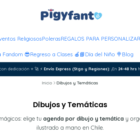
ventos Religiosos
Poleras
REGALOS PARA PERSONALIZA
a Fandom 😎
Regreso a Clases 🍎📘
Día del Niño 🍭
Blog
con dedicación
⭐
🚀
⚡
Envío Express (Stgo y Regiones):
¡En
24-48 hrs
h
Inicio
Dibujos y Temáticas
Dibujos y Temáticas
mágicos: elige tu
agenda por dibujo y temática
y orga
ilustrado a mano en Chile.