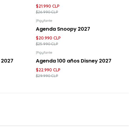
$21.990 CLP
$26.990 CLP
|
Pigyfante
-19%
DESCUENTO
Agenda Snoopy 2027
$20.990 CLP
$25.990 CLP
|
Pigyfante
-23%
DESCUENTO
 2027
Agenda 100 años Disney 2027
$22.990 CLP
$29.990 CLP