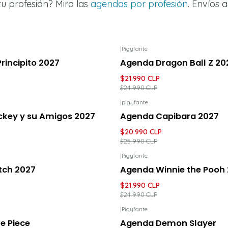
tu profesión? Mira las
agendas por profesión
. Envíos a
|
Pigyfante
UENTO
-12%
DESCUENTO
rincipito 2027
Agenda Dragon Ball Z 20
$21.990 CLP
$24.990 CLP
|
pigyfante
UENTO
-19%
DESCUENTO
key y su Amigos 2027
Agenda Capibara 2027
$20.990 CLP
$25.990 CLP
|
Pigyfante
UENTO
-12%
DESCUENTO
tch 2027
Agenda Winnie the Pooh
$21.990 CLP
$24.990 CLP
|
Pigyfante
UENTO
-19%
DESCUENTO
e Piece
Agenda Demon Slayer