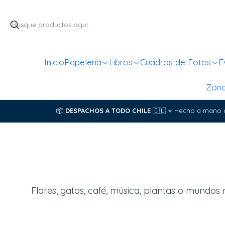
Inicio
Papelería
Libros
Cuadros de Fotos
E
Zon
📦
DESPACHOS A TODO CHILE
🇨🇱
⭐
Hecho a mano 
Flores, gatos, café, música, plantas o mundos 