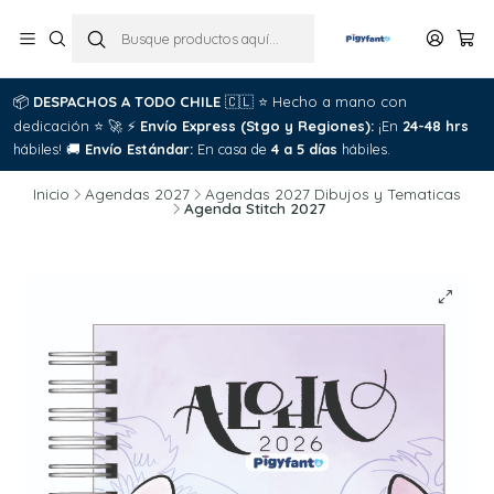
📦
DESPACHOS A TODO CHILE
🇨🇱
⭐
Hecho a mano con
dedicación
⭐
🚀
⚡
Envío Express (Stgo y Regiones):
¡En
24-48 hrs
hábiles!
🚚
Envío Estándar:
En casa de
4 a 5 días
hábiles.
Inicio
Agendas 2027
Agendas 2027 Dibujos y Tematicas
Agenda Stitch 2027