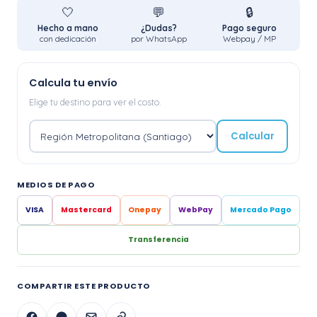
🤍
💬
🔒
Hecho a mano
¿Dudas?
Pago seguro
con dedicación
por WhatsApp
Webpay / MP
Calcula tu envío
Elige tu destino para ver el costo.
Calcular
MEDIOS DE PAGO
VISA
Mastercard
Onepay
WebPay
Mercado Pago
Transferencia
COMPARTIR ESTE PRODUCTO