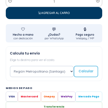
Cantidad
AGREGAR AL CARRO
🤍
💬
🔒
Hecho a mano
¿Dudas?
Pago seguro
con dedicación
por WhatsApp
Webpay / MP
Calcula tu envío
Elige tu destino para ver el costo.
Calcular
MEDIOS DE PAGO
VISA
Mastercard
Onepay
WebPay
Mercado Pago
Transferencia