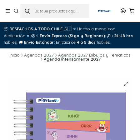
📦
DESPACHOS A TODO CHILE
🇨🇱
⭐
Hecho a mano con

dedicación
⭐
🚀
⚡
Envío Express (Stgo y Regiones):
¡En
24-48 hrs
C
hábiles!
🚚
Envío Estándar:
En casa de
4 a 5 días
hábiles.
Inicio
Agendas 2027
Agendas 2027 Dibujos y Tematicas
Agenda Intensamente 2027