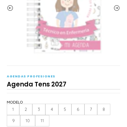
AGENDAS PROFESIONES
Agenda Tens 2027
MODELO
1
2
3
4
5
6
7
8
9
10
11