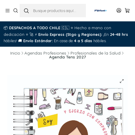
📦
DESPACHOS A TODO CHILE
🇨🇱
⭐
Hecho a mano con
dedicación
⭐
🚀
⚡
Envío Express (Stgo y Regiones):
¡En
24-48 hrs
hábiles!
🚚
Envío Estándar:
En casa de
4 a 5 días
hábiles.
Inicio
Agendas Profesiones
Profesionales de la Salud
Agenda Tens 2027