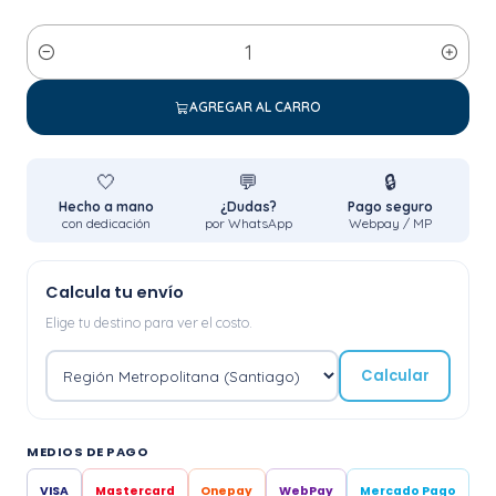
Cantidad
AGREGAR AL CARRO
🤍
💬
🔒
Hecho a mano
¿Dudas?
Pago seguro
con dedicación
por WhatsApp
Webpay / MP
Calcula tu envío
Elige tu destino para ver el costo.
Calcular
MEDIOS DE PAGO
VISA
Mastercard
Onepay
WebPay
Mercado Pago