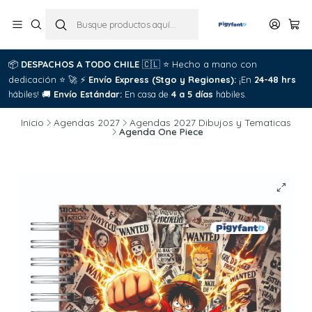
📦
DESPACHOS A TODO CHILE
🇨🇱
⭐
Hecho a mano con
dedicación
⭐
🚀
⚡
Envío Express (Stgo y Regiones):
¡En
24-48 hrs
hábiles!
🚚
Envío Estándar:
En casa de
4 a 5 días
hábiles.
Inicio
Agendas 2027
Agendas 2027 Dibujos y Tematicas
Agenda One Piece