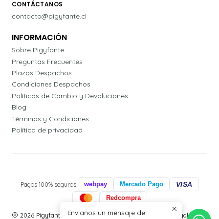
CONTÁCTANOS
contacto@pigyfante.cl
INFORMACIÓN
Sobre Pigyfante
Preguntas Frecuentes
Plazos Despachos
Condiciones Despachos
Políticas de Cambio y Devoluciones
Blog
Términos y Condiciones
Política de privacidad
Pagos 100% seguros:
webpay
Mercado Pago
VISA
Redcompra
Envíanos un mensaje de
2026 Pigyfante | Papelería, Agendas Profesionales y Regalos