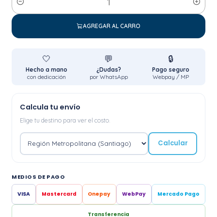
Cantidad
AGREGAR AL CARRO
🤍
💬
🔒
Hecho a mano
¿Dudas?
Pago seguro
con dedicación
por WhatsApp
Webpay / MP
Calcula tu envío
Elige tu destino para ver el costo.
Calcular
MEDIOS DE PAGO
VISA
Mastercard
Onepay
WebPay
Mercado Pago
Transferencia