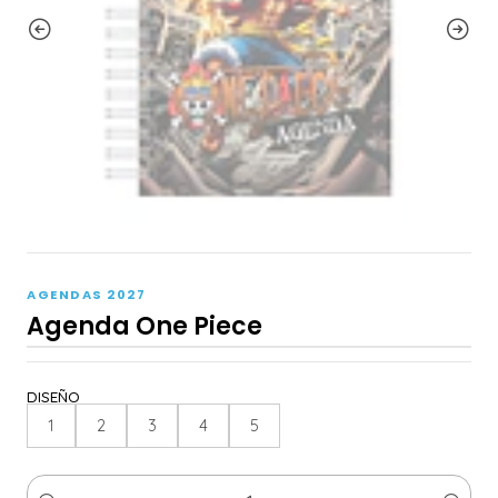
AGENDAS 2027
Agenda One Piece
DISEÑO
1
2
3
4
5