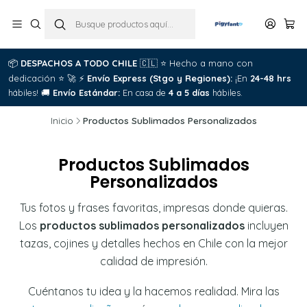
📦
DESPACHOS A TODO CHILE
🇨🇱
⭐
Hecho a mano con
dedicación
⭐
🚀
⚡
Envío Express (Stgo y Regiones):
¡En
24-48 hrs
hábiles!
🚚
Envío Estándar:
En casa de
4 a 5 días
hábiles.
Inicio
Productos Sublimados Personalizados
Productos Sublimados
Personalizados
Tus fotos y frases favoritas, impresas donde quieras.
Los
productos sublimados personalizados
incluyen
tazas, cojines y detalles hechos en Chile con la mejor
calidad de impresión.
Cuéntanos tu idea y la hacemos realidad. Mira las