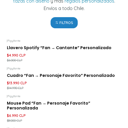
tazas con diseño
y más
regalos personalizados
.
Envíos a todo Chile.
FILTROS
|
Pigyfante
-17%
DESCUENTO
Llavero Spotify “Fan → Cantante” Personalizado
$4.990 CLP
$6.000 CLP
|
Pigyfante
-7%
DESCUENTO
Cuadro “Fan → Personaje Favorito” Personalizado
$13.990 CLP
$14.990 CLP
|
Pigyfante
-13%
DESCUENTO
Mouse Pad “Fan → Personaje Favorito”
Personalizada
$6.990 CLP
$8.000 CLP