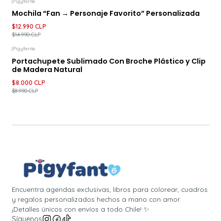
|
Pigyfante
-13%
DESCUENTO
Mochila “Fan → Personaje Favorito” Personalizada
$12.990 CLP
$14.990 CLP
|
Pigyfante
-11%
DESCUENTO
Portachupete Sublimado Con Broche Plástico y Clip
de Madera Natural
$8.000 CLP
$8.990 CLP
Encuentra agendas exclusivas, libros para colorear, cuadros
y regalos personalizados hechos a mano con amor.
¡Detalles únicos con envíos a todo Chile! ✨
Síguenos