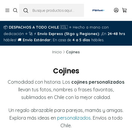
📦
DESPACHOS A TODO CHILE
🇨🇱
⭐
Hecho a mano con
dedicación
⭐
🚀
⚡
Envío Express (Stgo y Regiones):
¡En
24-48 hrs
hábiles!
🚚
Envío Estándar:
En casa de
4 a 5 días
hábiles.
Inicio
Cojines
Cojines
Comodidad con historia. Los
cojines personalizados
llevan tus fotos, nombres o frases favoritas,
sublimados en Chile con la mejor calidad.
Un regalo abrazable para parejas, mamás y amigas.
Explora más ideas en
personalizados
. Envíos a todo
Chile.