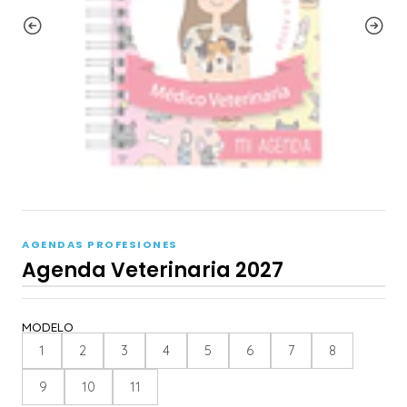
AGENDAS PROFESIONES
Agenda Veterinaria 2027
MODELO
1
2
3
4
5
6
7
8
9
10
11