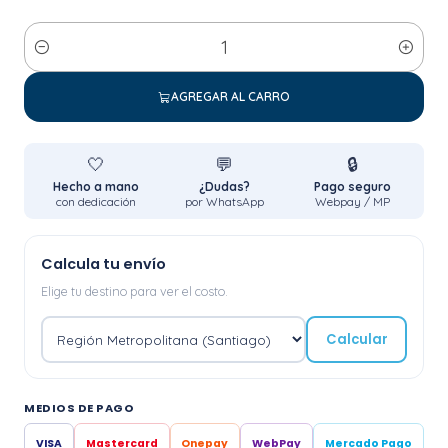
Cantidad
AGREGAR AL CARRO
🤍
💬
🔒
Hecho a mano
¿Dudas?
Pago seguro
con dedicación
por WhatsApp
Webpay / MP
Calcula tu envío
Elige tu destino para ver el costo.
Calcular
MEDIOS DE PAGO
VISA
Mastercard
Onepay
WebPay
Mercado Pago