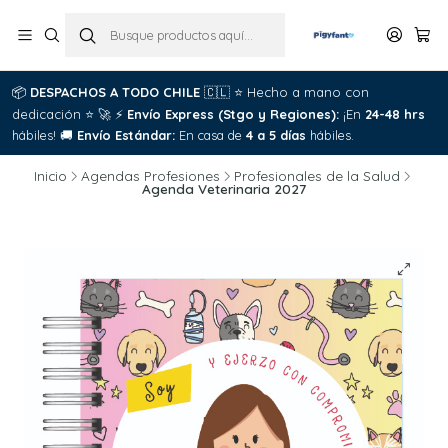
📦
DESPACHOS A TODO CHILE
🇨🇱
⭐
Hecho a mano con
dedicación
⭐
🚀
⚡
Envío Express (Stgo y Regiones):
¡En
24-48 hrs
hábiles!
🚚
Envío Estándar:
En casa de
4 a 5 días
hábiles.
Inicio
Agendas Profesiones
Profesionales de la Salud
Agenda Veterinaria 2027