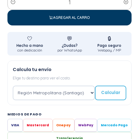
Cantidad
AGREGAR AL CARRO
🤍
💬
🔒
Hecho a mano
¿Dudas?
Pago seguro
con dedicación
por WhatsApp
Webpay / MP
Calcula tu envío
Elige tu destino para ver el costo.
Calcular
MEDIOS DE PAGO
VISA
Mastercard
Onepay
WebPay
Mercado Pago
Transferencia