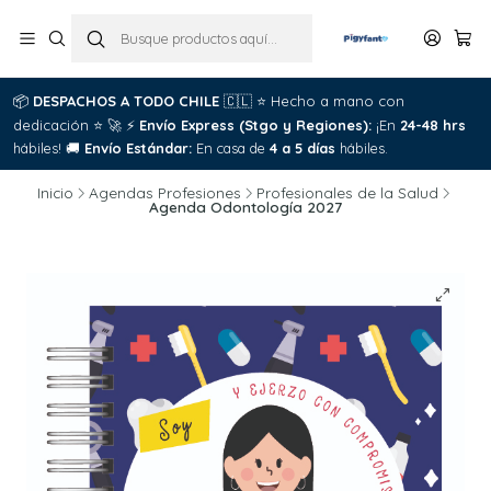
📦
DESPACHOS A TODO CHILE
🇨🇱
⭐
Hecho a mano con
dedicación
⭐
🚀
⚡
Envío Express (Stgo y Regiones):
¡En
24-48 hrs
hábiles!
🚚
Envío Estándar:
En casa de
4 a 5 días
hábiles.
Inicio
Agendas Profesiones
Profesionales de la Salud
Agenda Odontología 2027