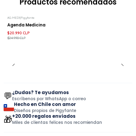
Productos recomendados
AG-MED1
|
Pigyfante
-16%
DESCUENTO
Agenda Medicina
$20.990 CLP
$24.990 CLP
¿Dudas? Te ayudamos
💬
Escríbenos por WhatsApp o correo
Hecho en Chile con amor
Diseños propios de Pigyfante
+20.000 regalos enviados
🎁
Miles de clientas felices nos recomiendan