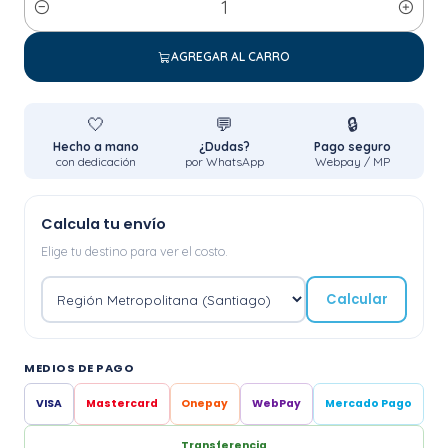
Cantidad
AGREGAR AL CARRO
🤍
💬
🔒
Hecho a mano
¿Dudas?
Pago seguro
con dedicación
por WhatsApp
Webpay / MP
Calcula tu envío
Elige tu destino para ver el costo.
Calcular
MEDIOS DE PAGO
VISA
Mastercard
Onepay
WebPay
Mercado Pago
Transferencia